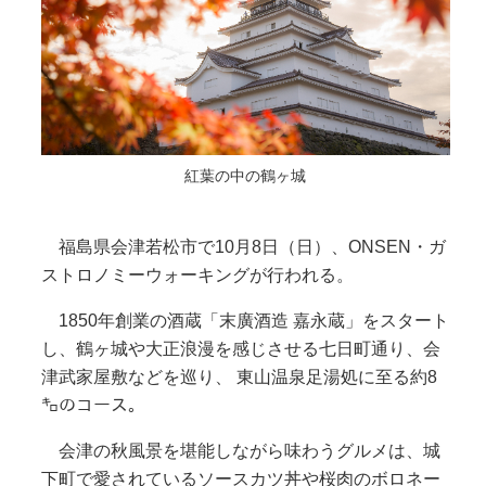
紅葉の中の鶴ヶ城
福島県会津若松市で10月8日（日）、ONSEN・ガ
ストロノミーウォーキングが行われる。
1850年創業の酒蔵「末廣酒造 嘉永蔵」をスタート
し、鶴ヶ城や大正浪漫を感じさせる七日町通り、会
津武家屋敷などを巡り、 東山温泉足湯処に至る約8
㌔のコース。
会津の秋風景を堪能しながら味わうグルメは、城
下町で愛されているソースカツ丼や桜肉のボロネー