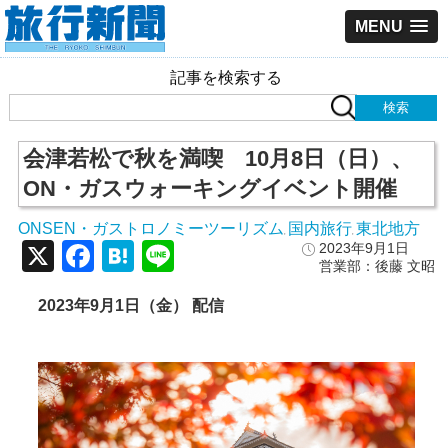
MENU
記事を検索する
会津若松で秋を満喫 10月8日（日）、
ON・ガスウォーキングイベント開催
ONSEN・ガストロノミーツーリズム
国内旅行
東北地方
,
,
X
Facebook
Hatena
Line
2023年9月1日
営業部：後藤 文昭
2023年9月1日（金） 配信