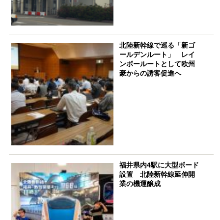
北陸新幹線で巡る「新ゴ
ールデンルート」 レイ
ンボールートとして欧州
豪からの誘客促進へ
福井県内4駅に大型ボード
設置 北陸新幹線延伸開
業の機運醸成