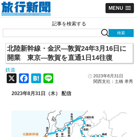
MENU
記事を検索する
北陸新幹線・金沢―敦賀24年3月16日に
開業 東京―敦賀を直通1日14往復
鉄道
X
Facebook
Hatena
Line
2023年8月31日
関西支社：土橋 孝秀
2023年8月31日（木） 配信