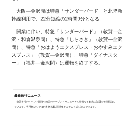
大阪―金沢間は特急「サンダーバード」と北陸新
幹線利用で、22分短縮の2時間9分となる。
開業に伴い、特急「サンダーバード」（敦賀―金
沢・和倉温泉間）、特急「しらさぎ」（敦賀―金沢
間）、特急「おはようエクスプレス・おやすみエク
スプレス」（敦賀―金沢間）、特急「ダイナスタ
ー」（福井―金沢間）は運転を終了する。
最新旅行ニュース
全国各地のイベント開催や施設のオープン・リニューアル情報など観光の話題を毎日配信し
ています。専門紙ならではの本紙掲載1面特集やコラムも試し読みできます。