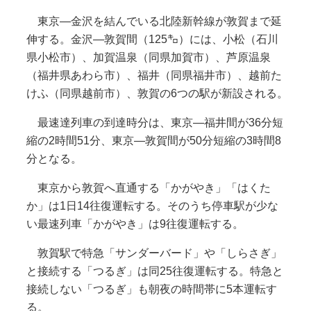
東京―金沢を結んでいる北陸新幹線が敦賀まで延
伸する。金沢―敦賀間（125㌔）には、小松（石川
県小松市）、加賀温泉（同県加賀市）、芦原温泉
（福井県あわら市）、福井（同県福井市）、越前た
けふ（同県越前市）、敦賀の6つの駅が新設される。
最速達列車の到達時分は、東京―福井間が36分短
縮の2時間51分、東京―敦賀間が50分短縮の3時間8
分となる。
東京から敦賀へ直通する「かがやき」「はくた
か」は1日14往復運転する。そのうち停車駅が少な
い最速列車「かがやき」は9往復運転する。
敦賀駅で特急「サンダーバード」や「しらさぎ」
と接続する「つるぎ」は同25往復運転する。特急と
接続しない「つるぎ」も朝夜の時間帯に5本運転す
る。