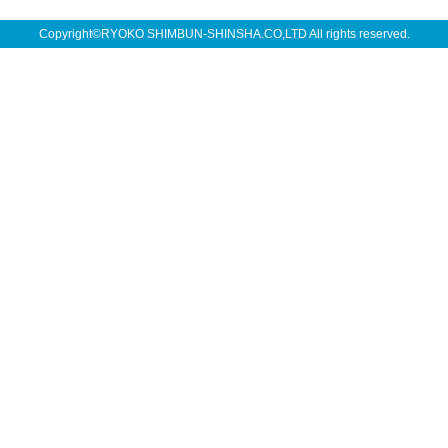
Copyright©RYOKO SHIMBUN-SHINSHA.CO,LTD All rights reserved.