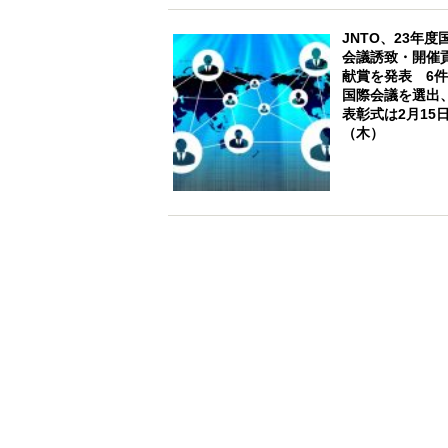
JNTO、23年度
会議誘致・開催
献賞を発表 6
国際会議を選出
表彰式は2月15
（木）