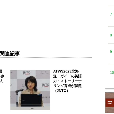
関連記事
国
ATWS2023北海
 参
道 ガイドの英語
2人
力・ストーリーテ
リング育成が課題
（JNTO）