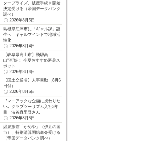
タープライズ、破産手続き開始
決定受ける（帝国データバンク
調べ）
2026年8月5日
島根県江津市に「ギャル課」誕
生へ ギャルマインドで地域活
性化
2026年8月4日
【岐阜県高山市】飛騨高
山“涼”好！ 今夏おすすめ避暑ス
ポット
2026年8月4日
【国土交通省】人事異動（8月6
日付）
2026年8月5日
〝マニアックな企画に携わりた
い〟クラブツーリズム入社3年
目 渋谷真里登さん
2026年8月5日
温泉旅館「かめや」（伊豆の国
市）、特別清算開始命令受ける
（帝国データバンク調べ）