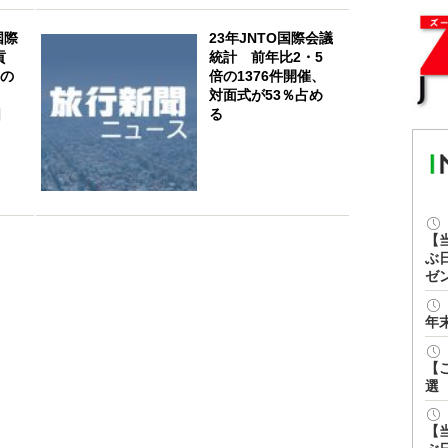
国際
23年JNTO国際会議
貢
統計 前年比2・5
件の
倍の1376件開催、
、
対面式が53％占め
日
る
【
ぶ
ゼ
年
【
選
【