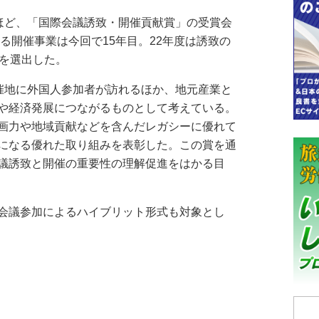
ほど、「国際会議誘致・開催貢献賞」の受賞会
いる開催事業は今回で15年目。22年度は誘致の
議を選出した。
催地に外国人参加者が訪れるほか、地元産業と
や経済発展につながるものとして考えている。
画力や地域貢献などを含んだレガシーに優れて
になる優れた取り組みを表彰した。この賞を通
議誘致と開催の重要性の理解促進をはかる目
会議参加によるハイブリット形式も対象とし