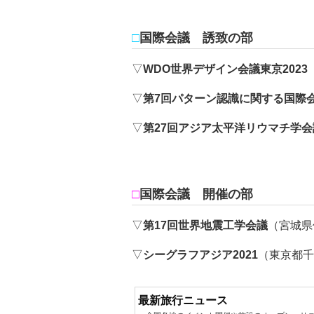
□
国際会議 誘致の部
▽
WDO世界デザイン会議東京2023
▽
第7回パターン認識に関する国際
▽
第27回アジア太平洋リウマチ学会
□
国際会議 開催の部
▽
第17回世界地震工学会議
（宮城県
▽
シーグラフアジア2021
（東京都千
最新旅行ニュース