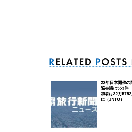
22年日本開催の
際会議は553件
加者は32万575
に（JNTO）