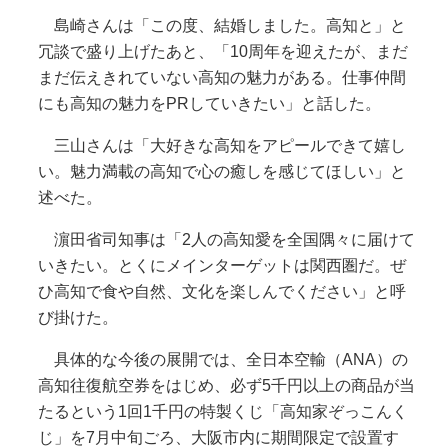
島崎さんは「この度、結婚しました。高知と」と
冗談で盛り上げたあと、「10周年を迎えたが、まだ
まだ伝えきれていない高知の魅力がある。仕事仲間
にも高知の魅力をPRしていきたい」と話した。
三山さんは「大好きな高知をアピールできて嬉し
い。魅力満載の高知で心の癒しを感じてほしい」と
述べた。
濵田省司知事は「2人の高知愛を全国隅々に届けて
いきたい。とくにメインターゲットは関西圏だ。ぜ
ひ高知で食や自然、文化を楽しんでください」と呼
び掛けた。
具体的な今後の展開では、全日本空輸（ANA）の
高知往復航空券をはじめ、必ず5千円以上の商品が当
たるという1回1千円の特製くじ「高知家ぞっこんく
じ」を7月中旬ごろ、大阪市内に期間限定で設置す