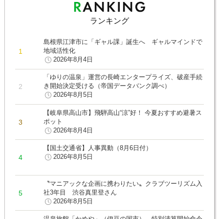
ランキング
島根県江津市に「ギャル課」誕生へ ギャルマインドで
地域活性化
2026年8月4日
「ゆりの温泉」運営の長崎エンタープライズ、破産手続
き開始決定受ける（帝国データバンク調べ）
2026年8月5日
【岐阜県高山市】飛騨高山“涼”好！ 今夏おすすめ避暑ス
ポット
2026年8月4日
【国土交通省】人事異動（8月6日付）
2026年8月5日
〝マニアックな企画に携わりたい〟クラブツーリズム入
社3年目 渋谷真里登さん
2026年8月5日
温泉旅館「かめや」（伊豆の国市）、特別清算開始命令