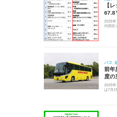
【レ
67
202
代田区）
バス
,
前年
度の
202
は7月1