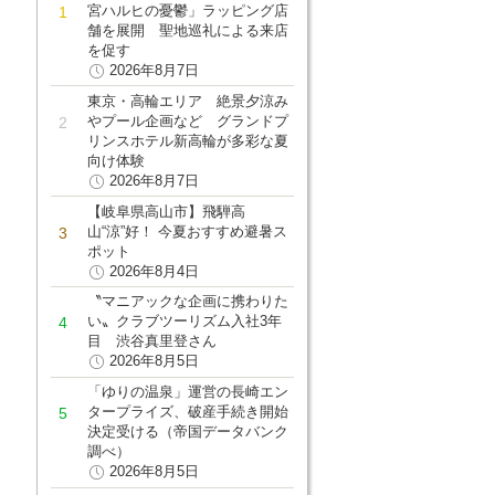
宮ハルヒの憂鬱」ラッピング店
舗を展開 聖地巡礼による来店
を促す
2026年8月7日
東京・高輪エリア 絶景夕涼み
やプール企画など グランドプ
リンスホテル新高輪が多彩な夏
向け体験
2026年8月7日
【岐阜県高山市】飛騨高
山“涼”好！ 今夏おすすめ避暑ス
ポット
2026年8月4日
〝マニアックな企画に携わりた
い〟クラブツーリズム入社3年
目 渋谷真里登さん
2026年8月5日
「ゆりの温泉」運営の長崎エン
タープライズ、破産手続き開始
決定受ける（帝国データバンク
調べ）
2026年8月5日