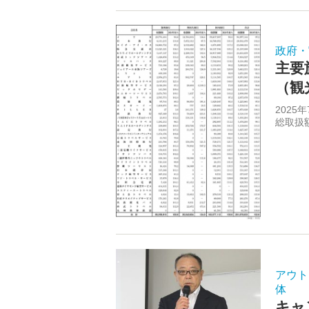
政府・
主要
（観
2025
総取扱額
アウト
体
キャ