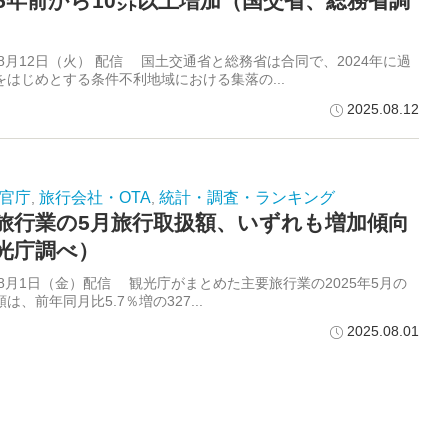
5年前から10㌽以上増加（国交省、総務省調
年8月12日（火） 配信 国土交通省と総務省は合同で、2024年に過
をはじめとする条件不利地域における集落の...
2025.08.12
官庁
旅行会社・OTA
統計・調査・ランキング
,
,
旅行業の5月旅行取扱額、いずれも増加傾向
光庁調べ）
5年8月1日（金）配信 観光庁がまとめた主要旅行業の2025年5月の
は、前年同月比5.7％増の327...
2025.08.01