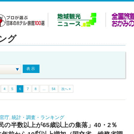
ング
4
5
6
7
8
…
54
次へ »
官庁
統計・調査・ランキング
,
民の半数以上が65歳以上の集落」40・2％