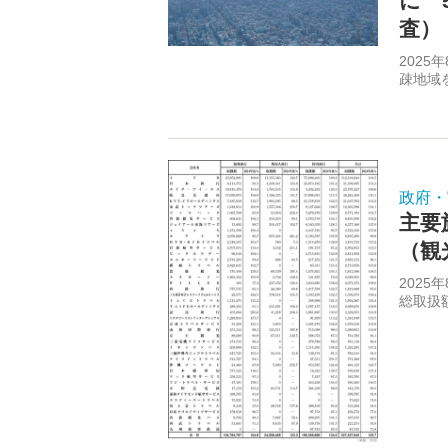
に 
査）
2025
疎地域
政府・
主要
（観
202
総取扱額