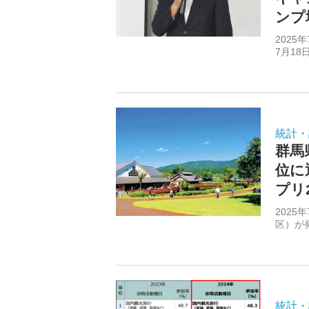
ンプ
202
7月18
統計・
群馬
位に
プリ2
202
区）が
統計・