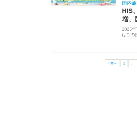
国内旅
HI
増、
2025
はこのほ
« 前へ
1
…