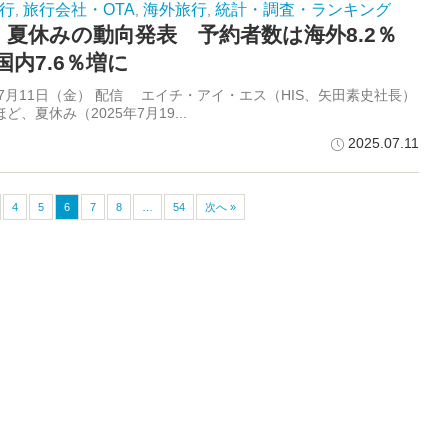
行
旅行会社・OTA
海外旅行
統計・調査・ランキング
,
,
,
S、夏休みの動向発表 予約者数は海外8.2％
国内7.6％増に
年7月11日（金） 配信 エイチ・アイ・エス（HIS、矢田素史社長）
ど、夏休み（2025年7月19...
2025.07.11
4
5
6
7
8
…
54
次へ »