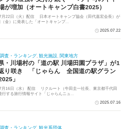
場が増加（オートキャンプ白書2025）
5年7月22日（火）配信 日本オートキャンプ協会（田代嘉宏会長）が
日（金）に発表した「オートキャンプ...
2025.07.22
調査・ランキング
観光施設
関東地方
,
,
県・川場村の「道の駅 川場田園プラザ」が1
返り咲き 「じゃらん 全国道の駅グラン
025」
5年7月16日（水） 配信 リクルート（牛田圭一社長、東京都千代田
発行する旅行情報サイト「じゃらんニュ...
2025.07.16
調査・ランキング
観光系団体
,