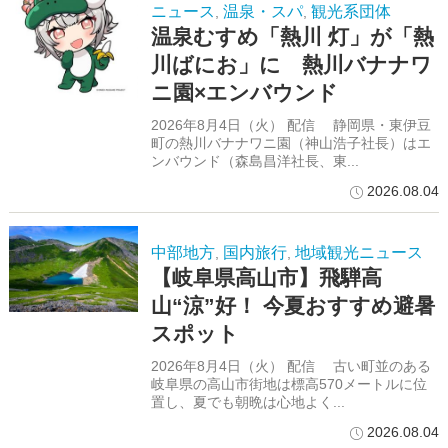
ニュース
温泉・スパ
観光系団体
,
,
温泉むすめ「熱川 灯」が「熱
川ばにお」に 熱川バナナワ
ニ園×エンバウンド
2026年8月4日（火） 配信 静岡県・東伊豆
町の熱川バナナワニ園（神山浩子社長）はエ
ンバウンド（森島昌洋社長、東...
2026.08.04
中部地方
国内旅行
地域観光ニュース
,
,
【岐阜県高山市】飛騨高
山“涼”好！ 今夏おすすめ避暑
スポット
2026年8月4日（火） 配信 古い町並のある
岐阜県の高山市街地は標高570メートルに位
置し、夏でも朝晩は心地よく...
2026.08.04