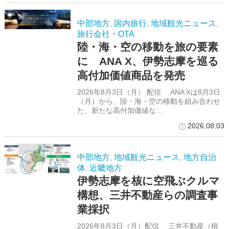
中部地方
国内旅行
地域観光ニュース
,
,
,
旅行会社・OTA
陸・海・空の移動を旅の要素
に ANA X、伊勢志摩を巡る
高付加価値商品を発売
2026年8月3日（月） 配信 ANA Xは8月3日
（月）から、陸・海・空の移動を組み合わせ
た、新たな高付加価値な...
2026.08.03
中部地方
地域観光ニュース
地方自治
,
,
体
近畿地方
,
伊勢志摩を核に空飛ぶクルマ
構想、三井不動産らの調査事
業採択
2026年8月3日（月）配信 三井不動産（植