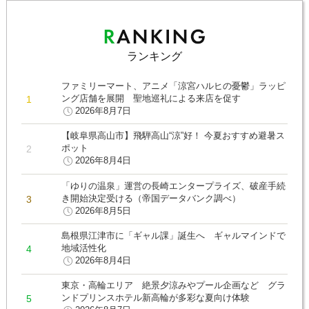
ランキング
ファミリーマート、アニメ「涼宮ハルヒの憂鬱」ラッピ
ング店舗を展開 聖地巡礼による来店を促す
2026年8月7日
【岐阜県高山市】飛騨高山“涼”好！ 今夏おすすめ避暑ス
ポット
2026年8月4日
「ゆりの温泉」運営の長崎エンタープライズ、破産手続
き開始決定受ける（帝国データバンク調べ）
2026年8月5日
島根県江津市に「ギャル課」誕生へ ギャルマインドで
地域活性化
2026年8月4日
東京・高輪エリア 絶景夕涼みやプール企画など グラ
ンドプリンスホテル新高輪が多彩な夏向け体験