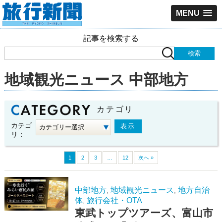
MENU
記事を検索する
地域観光ニュース 中部地方
カテゴリ
カテゴ
リ：
1
2
3
…
12
次へ »
中部地方
地域観光ニュース
地方自治
,
,
体
旅行会社・OTA
,
東武トップツアーズ、富山市