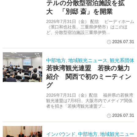
テルの分散型宿泊施設を拡
大 「別邸 斎」を開業
2026年7月31日（金） 配信 ビーディホーム
（濱口和也社長、三重県伊勢市）はこのほ
ど、分散型宿泊施設三重県伊勢...
2026.07.31
中部地方
地域観光ニュース
観光系団体
,
,
若狭湾観光連盟 若狭の魅力
紹介 関西で初のミーティン
グ
2026年7月31日（金）配信 福井県の若狭湾
観光連盟は7月8日、大阪市内でメディア関係
者を招き「若狭湾観光連盟プ...
2026.07.31
インバウンド
中部地方
地域観光ニュー
,
,