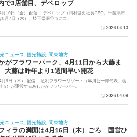
内で3店舗目、デベロップ
6年4月10日（金） 配信 デベロップ（岡村健史社長CEO、千葉県市
5月7日（木）、埼玉県深谷市にコ...
2026.04.10
光ニュース
観光施設
関東地方
,
,
かがフラワーパーク、4月11日から大藤ま
 大藤は昨年より1週間早い開花
6年4月9日（木） 配信 足利フラワーリゾート（早川公一郎代表、栃
利市）が運営するあしかがフラワーパー...
2026.04.09
光ニュース
観光施設
関東地方
,
,
フィラの満開は4月16日（木）ごろ 国営ひ