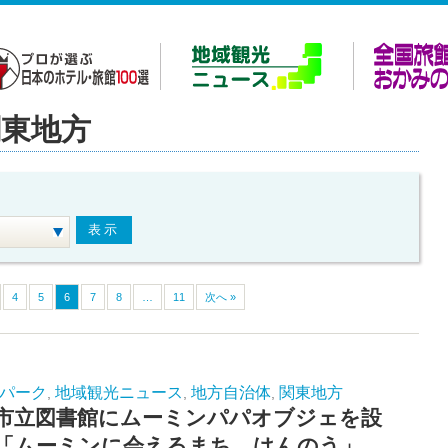
関東地方
4
5
6
7
8
…
11
次へ »
パーク
地域観光ニュース
地方自治体
関東地方
,
,
,
市立図書館にムーミンパパオブジェを設
「ムーミンに会えるまち、はんのう」