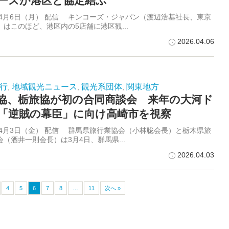
ーズが港区と協定結ぶ
6年4月6日（月） 配信 キンコーズ・ジャパン（渡辺浩基社長、東京
）はこのほど、港区内の5店舗に港区観...
2026.04.06
行
地域観光ニュース
観光系団体
関東地方
,
,
,
協、栃旅協が初の合同商談会 来年の大河ド
「逆賊の幕臣」に向け高崎市を視察
6年4月3日（金） 配信 群馬県旅行業協会（小林聡会長）と栃木県旅
（酒井一則会長）は3月4日、群馬県...
2026.04.03
4
5
6
7
8
…
11
次へ »