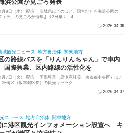
海浜公園が見ごろ発表
6年4月9日（木） 配信 茨城県はこのほど、国営ひたち海浜公園の
フィラ」の見ごろが例年より2日早く、4...
2026.04.09
地域観光ニュース
地方自治体
関東地方
,
,
区の路線バスを「りんりんちゃん」で車内
 国際興業、区内路線の活性化を
6年4月7日（火） 配信 国際興業（黒滝寛社長、東京都中央区）はこ
、板橋区（坂本健区長）の観光キャラク...
2026.04.07
光ニュース
地方自治体
関東地方
,
,
舗に港区観光インフォメーション設置へ キ