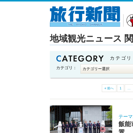
地域観光ニュース 
カテゴリ
カテゴリ：
« 前へ
1
…
テーマ
飯能
置 