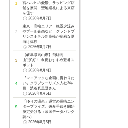
宮ハルヒの憂鬱」ラッピング店
舗を展開 聖地巡礼による来店
を促す
2026年8月7日
東京・高輪エリア 絶景夕涼み
やプール企画など グランドプ
リンスホテル新高輪が多彩な夏
向け体験
2026年8月7日
【岐阜県高山市】飛騨高
山“涼”好！ 今夏おすすめ避暑ス
ポット
2026年8月4日
〝マニアックな企画に携わりた
い〟クラブツーリズム入社3年
目 渋谷真里登さん
2026年8月5日
「ゆりの温泉」運営の長崎エン
タープライズ、破産手続き開始
決定受ける（帝国データバンク
調べ）
2026年8月5日