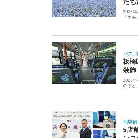
たち
202
「ネモ
バス
,
板橋
装飾
202
のほど
地域観
5店