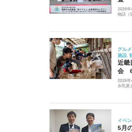
202
物語（
グルメ
施設
,
近畿
会 
202
永乳業
イベン
5月