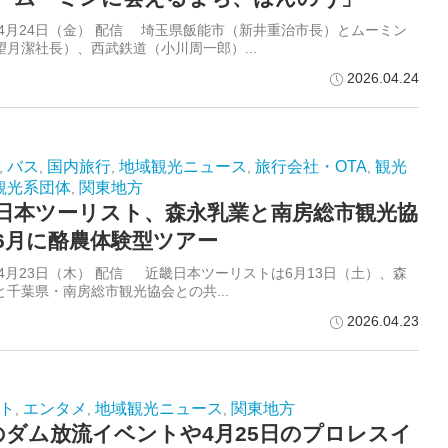
6年4月24日（金） 配信 埼玉県飯能市（新井重治市長）とムーミン
望月潔社長）、西武鉄道（小川周一郎）...
2026.04.24
バス
国内旅行
地域観光ニュース
旅行会社・OTA
観光
,
,
,
,
,
観光系団体
関東地方
,
日本ツーリスト、森永乳業と南房総市観光協
6月に酪農体験型ツアー
6年4月23日（木） 配信 近畿日本ツーリストは6月13日（土）、森
と千葉県・南房総市観光協会との共...
2026.04.23
ト
エンタメ
地域観光ニュース
関東地方
,
,
,
のダム放流イベントや4月25日のプロレスイ