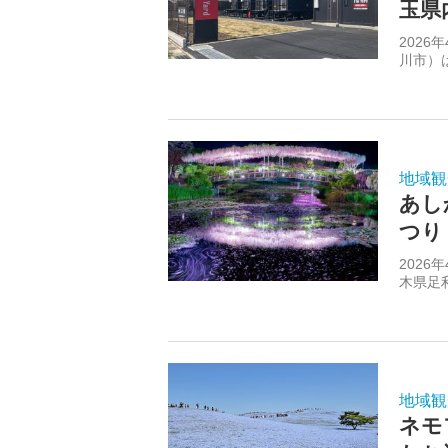
玉県
202
川市）は
地域観
あし
つり
202
木県足
地域観
ネモ