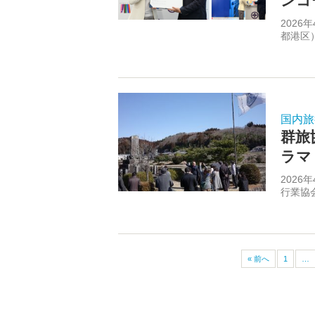
ンコ
202
都港区
国内旅
群旅
ラマ
202
行業協会
« 前へ
1
…