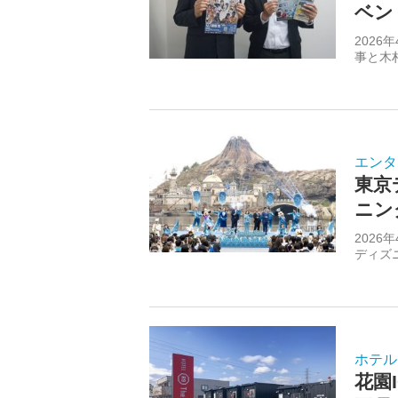
ベン
202
事と木村
エンタ
東京
ニン
2026
ディズニ
ホテル
花園