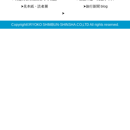
見本紙・読者層
旅行新聞 blog
Copyright©RYOKO SHIMBUN-SHINSHA.CO,LTD All rights reserved.