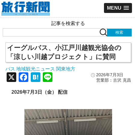
MENU
記事を検索する
イーグルバス、小江戸川越観光協会の
「涼しい川越プロジェクト」に賛同
バス
地域観光ニュース
関東地方
,
,
X
Facebook
Hatena
Line
2026年7月3日
営業部：古沢 克昌
2026年7月3日（金） 配信