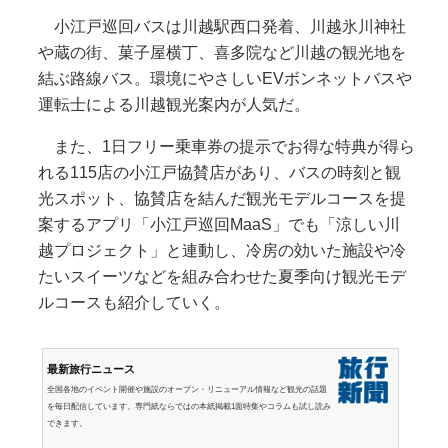
小江戸巡回バスは川越駅西口発着、川越氷川神社
や蔵の街、菓子屋横丁、喜多院など川越の観光地を
結ぶ路線バス。環境にやさしいEVボンネットバスや
運転士による川越観光案内が人気だ。
また、1日フリー乗車券の提示でお得な特典が得ら
れる115店の小江戸協賛店があり、バスの時刻と観
光スポット、協賛店を結んだ観光モデルコースを提
案するアプリ「小江戸巡回MaaS」でも「涼しい川
越プロジェクト」と連動し、冷房の効いた施設や冷
たいスイーツなどを組み合わせた夏季向け観光モデ
ルコースも紹介していく。
最新旅行ニュース
全国各地のイベント開催や施設のオープン・リニューアル情報など観光の話題
を毎日配信しています。専門紙ならではの本紙掲載1面特集やコラムも試し読み
できます。