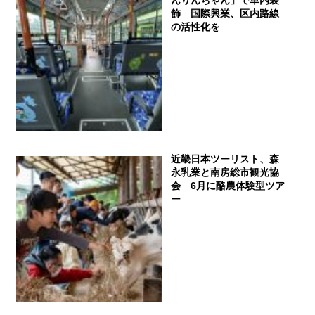
んりんちゃん」で車内装
飾 国際興業、区内路線
の活性化を
近畿日本ツーリスト、森
永乳業と南房総市観光協
会 6月に酪農体験型ツア
ー