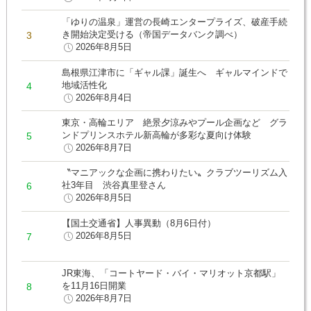
「ゆりの温泉」運営の長崎エンタープライズ、破産手続
き開始決定受ける（帝国データバンク調べ）
2026年8月5日
島根県江津市に「ギャル課」誕生へ ギャルマインドで
地域活性化
2026年8月4日
東京・高輪エリア 絶景夕涼みやプール企画など グラ
ンドプリンスホテル新高輪が多彩な夏向け体験
2026年8月7日
〝マニアックな企画に携わりたい〟クラブツーリズム入
社3年目 渋谷真里登さん
2026年8月5日
【国土交通省】人事異動（8月6日付）
2026年8月5日
JR東海、「コートヤード・バイ・マリオット京都駅」
を11月16日開業
2026年8月7日