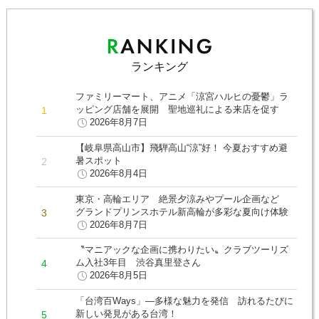
ランキング
ファミリーマート、アニメ「涼宮ハルヒの憂鬱」ラ
ッピング店舗を展開 聖地巡礼による来店を促す
2026年8月7日
【岐阜県高山市】飛騨高山“涼”好！ 今夏おすすめ避
暑スポット
2026年8月4日
東京・高輪エリア 絶景夕涼みやプール企画など
グランドプリンスホテル新高輪が多彩な夏向け体験
2026年8月7日
〝マニアックな企画に携わりたい〟クラブツーリズ
ム入社3年目 渋谷真里登さん
2026年8月5日
「台湾百Ways」―多様な魅力を発信 訪れるたびに
新しい発見がある台湾！