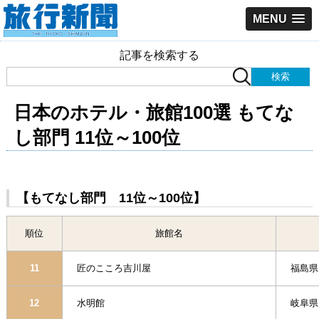
MENU
記事を検索する
日本のホテル・旅館100選 もてな
し部門 11位～100位
【もてなし部門 11位～100位】
順位
旅館名
11
匠のこころ吉川屋
福島県
12
水明館
岐阜県