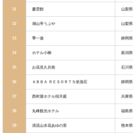
31
慶雲館
山梨県
32
湖山亭うぶや
山梨県
33
季一遊
静岡県
34
ホテル小柳
新潟県
35
お花見久兵衛
石川県
36
ＡＢＢＡ ＲＥＳＯＲＴＳ坐漁荘
静岡県
37
西村屋ホテル招月庭
兵庫県
38
丸峰観光ホテル
福島県
39
清流山水花あゆの里
熊本県