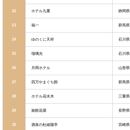
22
ホテル九重
静岡県
23
福一
群馬県
24
ゆのくに天祥
石川県
25
瑠璃光
石川県
26
月岡ホテル
山形県
27
四万やまぐち館
群馬県
28
ホテル花水木
三重県
29
旅館花屋
長野県
30
酒泉の杜綾陽亭
宮崎県