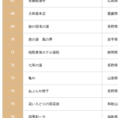
67
景勝館漣亭
広島県
68
大和屋本店
愛媛県
69
旅の宿滝の湯
長野県
70
悠の湯 風の季
岩手県
71
稲取東海ホテル湯苑
静岡県
72
七草の湯
長野県
73
亀や
山形県
74
あぶらや燈千
長野県
75
花いろどりの宿花游
和歌山
76
四季彩一力
福島県