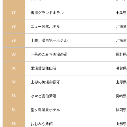
77
鴨川グランドホテル
千葉
78
ニュー阿寒ホテル
北海道
79
十勝川温泉第一ホテル
北海道
80
一茶のこみち美湯の宿
長野県
81
里湯昔話雄山荘
滋賀県
82
上杉の御湯御殿守
山形県
83
ゆやど雲仙新湯
長崎県
84
堂ヶ島温泉ホテル
静岡県
85
おおみや旅館
山形県