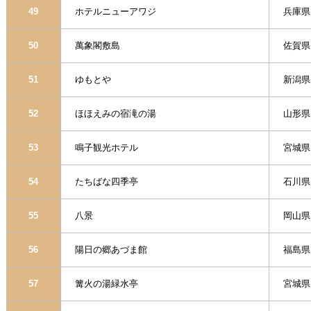
49
ホテルニューアワジ
兵庫県
50
萬象閣敷島
佐賀県
51
ゆもとや
新潟県
52
ほほえみの宿滝の湯
山形県
53
鳴子観光ホテル
宮城県
54
たちばな四季亭
石川県
55
八景
岡山県
56
陽日の郷あづま館
福島県
57
篝火の湯緑水亭
宮城県