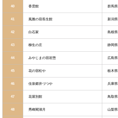
40
香雲館
群馬県
41
風雅の宿長生館
新潟県
42
白石家
島根県
43
柳生の庄
静岡県
44
みやじまの宿岩惣
広島県
45
花の宿松や
栃木県
46
佳泉郷井づつや
兵庫県
47
花屋別館
鳥取県
48
秀峰閣湖月
山梨県