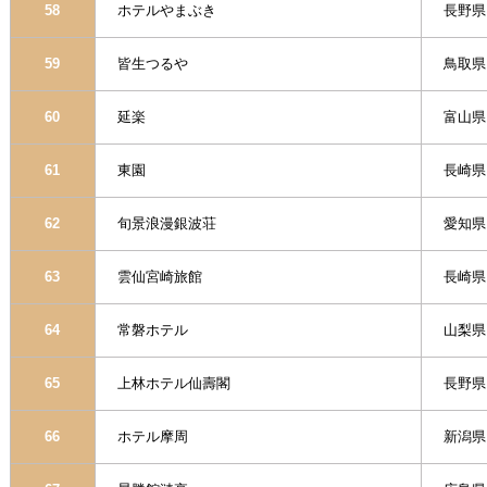
58
ホテルやまぶき
長野県
59
皆生つるや
鳥取県
60
延楽
富山県
61
東園
長崎県
62
旬景浪漫銀波荘
愛知県
63
雲仙宮崎旅館
長崎県
64
常磐ホテル
山梨県
65
上林ホテル仙壽閣
長野県
66
ホテル摩周
新潟県