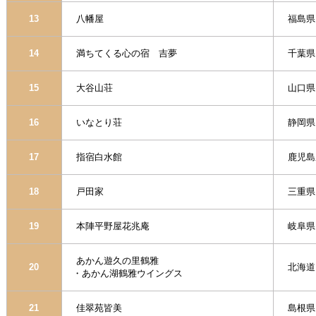
13
八幡屋
福島県
14
満ちてくる心の宿 吉夢
千葉県
15
大谷山荘
山口県
16
いなとり荘
静岡県
17
指宿白水館
鹿児島
18
戸田家
三重県
19
本陣平野屋花兆庵
岐阜県
あかん遊久の里鶴雅
20
北海道
・あかん湖鶴雅ウイングス
21
佳翠苑皆美
島根県