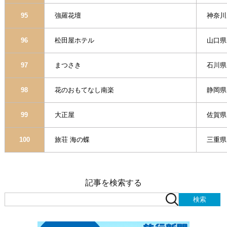
95
強羅花壇
神奈川
96
松田屋ホテル
山口県
97
まつさき
石川県
98
花のおもてなし南楽
静岡県
99
大正屋
佐賀県
100
旅荘 海の蝶
三重県
記事を検索する