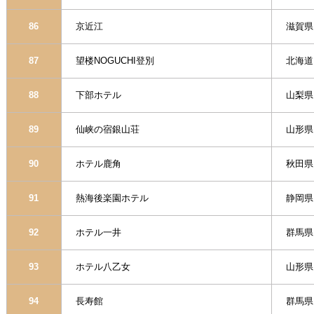
86
京近江
滋賀県
87
望楼NOGUCHI登別
北海道
88
下部ホテル
山梨県
89
仙峡の宿銀山荘
山形県
90
ホテル鹿角
秋田県
91
熱海後楽園ホテル
静岡県
92
ホテル一井
群馬県
93
ホテル八乙女
山形県
94
長寿館
群馬県