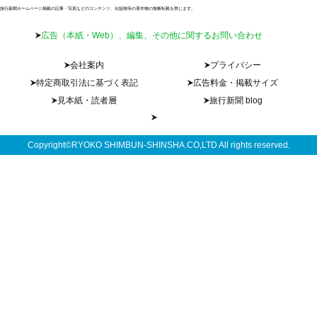
旅行新聞ホームページ掲載の記事・写真などのコンテンツ、出版物等の著作物の無断転載を禁じます。
広告（本紙・Web）、編集、その他に関するお問い合わせ
会社案内
プライバシー
特定商取引法に基づく表記
広告料金・掲載サイズ
見本紙・読者層
旅行新聞 blog
Copyright©RYOKO SHIMBUN-SHINSHA.CO,LTD All rights reserved.