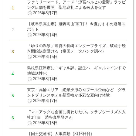
ファミリーマート、アニメ「涼宮ハルヒの憂鬱」ラッピ
ング店舗を展開 聖地巡礼による来店を促す
2026年8月7日
【岐阜県高山市】飛騨高山“涼”好！ 今夏おすすめ避暑ス
ポット
2026年8月4日
「ゆりの温泉」運営の長崎エンタープライズ、破産手続
き開始決定受ける（帝国データバンク調べ）
2026年8月5日
島根県江津市に「ギャル課」誕生へ ギャルマインドで
地域活性化
2026年8月4日
東京・高輪エリア 絶景夕涼みやプール企画など グラ
ンドプリンスホテル新高輪が多彩な夏向け体験
2026年8月7日
〝マニアックな企画に携わりたい〟クラブツーリズム入
社3年目 渋谷真里登さん
2026年8月5日
【国土交通省】人事異動（8月6日付）