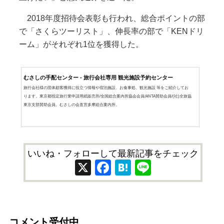
2018年度招待会表彰も行われ、総合ポイントの部
で「さくらツーリスト」、伸長率の部で「KENドリ
ーム」がそれぞれ1位を獲得した。
むさしの手配センター - 旅行会社専用 観光施設予約センター
旅行会社様の団体顧客獲得に役立つ情報や宿泊施設、お食事処、観光施設 等をご紹介してお
ります。東京都指定旅行業申請用紙販売所/全国総合案内所協会会員/ANTA賛助会員/(社)全旅協
東京支部賛助会員。むさしの会直営多摩総合案内所。
いいね・フォローして最新記事をチェック
X
Facebook
Hatena
Line
コメント受付中