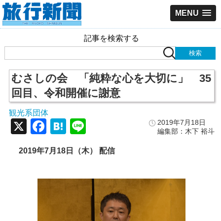
MENU
記事を検索する
むさしの会 「純粋な心を大切に」 35
回目、令和開催に謝意
観光系団体
X
Facebook
Hatena
Line
2019年7月18日
編集部：木下 裕斗
2019年7月18日（木） 配信