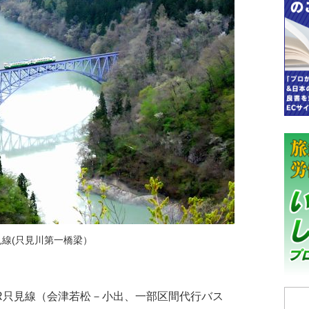
見線(只見川第一橋梁）
JR只見線（会津若松－小出、一部区間代行バス