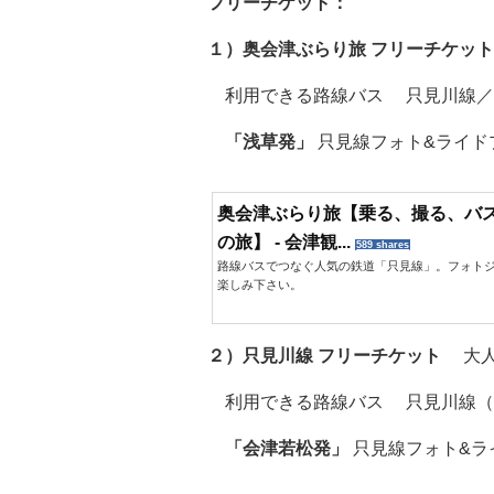
フリーチケット：
１）奥会津ぶらり旅 フリーチケッ
利用できる路線バス 只見川線／
「浅草発」
只見線フォト&ライド
奥会津ぶらり旅【乗る、撮る、バ
の旅】 - 会津観...
589 shares
路線バスでつなぐ人気の鉄道「只見線」。フォト
楽しみ下さい。
２）只見川線 フリーチケット
大人1
利用できる路線バス 只見川線（
「会津若松発」
只見線フォト&ラ