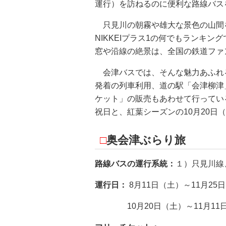
運行）を訪ねるのに便利な路線バス
只見川の朝霧や雄大な景色の山間を
NIKKEIプラス1の何でもランキ
窓や沿線の絶景は、全国の鉄道ファ
会津バスでは、そんな魅力あふれる
発着の列車利用、道の駅「会津柳津
ケット」の販売もあわせて行ってい
祝日と、紅葉シーズンの10月20日（
□
奥会津ぶらり旅
路線バスの運行系統：
１）只見川線
運行日：
8月11日（土）～11月25
10月20日（土）～11月11