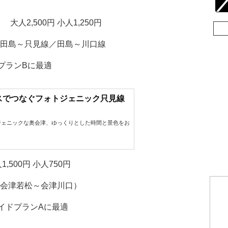
ト
大人2,500円 小人1,250円
田島～只見線／田島～川口線
プランBに最適
スでつなぐフォトジェニック只見線
ジェニックな奥会津、ゆっくりとした時間と景色をお
,500円 小人750円
会津若松～会津川口）
イドプランAに最適