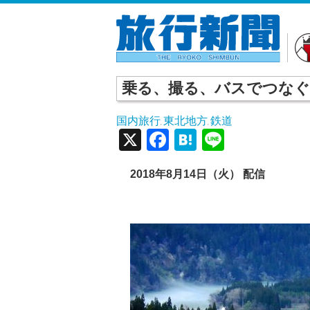
乗る、撮る、バスでつなぐ
国内旅行
東北地方
鉄道
,
,
X
Facebook
Hatena
Line
2018年8月14日（火） 配信