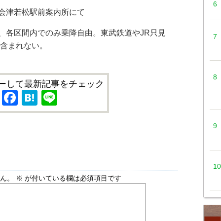
会津若松駅前案内所にて
、各区間内でのみ乗降自由。東武鉄道やJR只見
は含まれない。
ーして最新記事をチェック
X
Facebook
Hatena
Line
せん。
※
が付いている欄は必須項目です