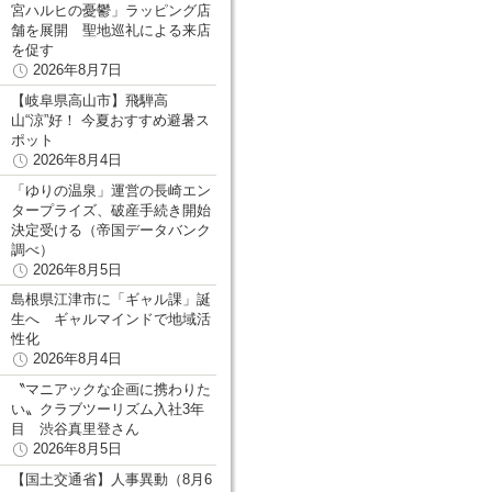
宮ハルヒの憂鬱」ラッピング店
舗を展開 聖地巡礼による来店
を促す
2026年8月7日
【岐阜県高山市】飛騨高
山“涼”好！ 今夏おすすめ避暑ス
ポット
2026年8月4日
「ゆりの温泉」運営の長崎エン
タープライズ、破産手続き開始
決定受ける（帝国データバンク
調べ）
2026年8月5日
島根県江津市に「ギャル課」誕
生へ ギャルマインドで地域活
性化
2026年8月4日
〝マニアックな企画に携わりた
い〟クラブツーリズム入社3年
目 渋谷真里登さん
2026年8月5日
【国土交通省】人事異動（8月6