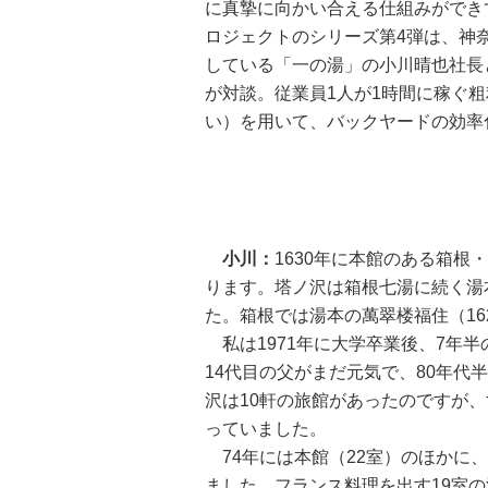
に真摯に向かい合える仕組みができ
ロジェクトのシリーズ第4弾は、神
している「一の湯」の小川晴也社長
が対談。従業員1人が1時間に稼ぐ
い）を用いて、バックヤードの効率
小川：
1630年に本館のある箱根
ります。塔ノ沢は箱根七湯に続く湯
た。箱根では湯本の萬翠楼福住（16
私は1971年に大学卒業後、7年半
14代目の父がまだ元気で、80年
沢は10軒の旅館があったのですが
っていました。
74年には本館（22室）のほかに
ました。フランス料理を出す19室