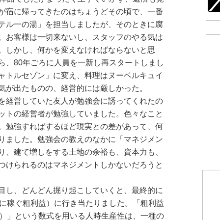
が宿に帰ってきたのはちょうどその頃で、一番
テル一の湯」を担当しましたが、そのときに腐
。お客様は一切来ないし、スタッフのやる気は
。しかし、何かを変えなければならないと思
ら、80年ごろに人員を一新し再スタートしまし
ャトルセゾン」に変え、料理はヌーベルキュイ
気が出たものの、経営的には厳しかった。
を経営していた友人が勉強会に誘ってくれたの
ットの経営者が勉強していました。色々なこと
。勉強すればするほど現実との差があって、何
りました。勉強会の教えのなかに「マネジメン
り、建て増しをする土地の余裕も、資本力も、
つけられるのはマネジメントしかないだろうと
目し、どんどん掘り起こしていくと、最終的に
間に稼ぐ粗利益）に行き当たりました。「粗利益
間）」という数式を用いる人時生産性は、一種の