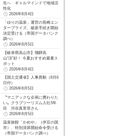
生へ ギャルマインドで地域活
性化
2026年8月4日
「ゆりの温泉」運営の長崎エン
タープライズ、破産手続き開始
決定受ける（帝国データバンク
調べ）
2026年8月5日
【岐阜県高山市】飛騨高
山“涼”好！ 今夏おすすめ避暑ス
ポット
2026年8月4日
【国土交通省】人事異動（8月6
日付）
2026年8月5日
〝マニアックな企画に携わりた
い〟クラブツーリズム入社3年
目 渋谷真里登さん
2026年8月5日
温泉旅館「かめや」（伊豆の国
市）、特別清算開始命令受ける
（帝国データバンク調べ）