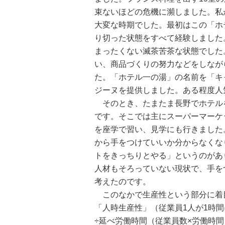
束ないほどの危機に瀕しました。私
大変な時期でした。最初はこの「ホ
り切った状態をすべて経験しました
まったくない滅茶苦茶な状態でした
い、商品づくりの努力などをしなが
た。「ホテル一の湯」の名前を「キ
ジーヌを提供しました。ある程度人
そのとき、たまたま長野でホテル
です。そこでは主にスーパーマーケ
を座学で習い、見学にも行きました
から手をつけていいか分からなくな
トをきっちりとやる」というのがあ
人材もそろっていない現状で、手を
考えたのです。
このなかで生産性という部分に着
「人時生産性」（従業員1人が1時
÷延べ労働時間（従業員数×労働時