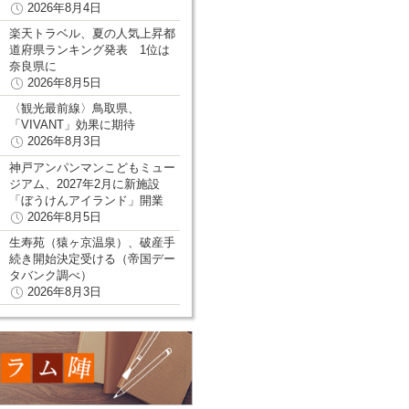
2026年8月4日
楽天トラベル、夏の人気上昇都
道府県ランキング発表 1位は
奈良県に
2026年8月5日
〈観光最前線〉鳥取県、
「VIVANT」効果に期待
2026年8月3日
神戸アンパンマンこどもミュー
ジアム、2027年2月に新施設
「ぼうけんアイランド」開業
2026年8月5日
生寿苑（猿ヶ京温泉）、破産手
続き開始決定受ける（帝国デー
タバンク調べ）
2026年8月3日