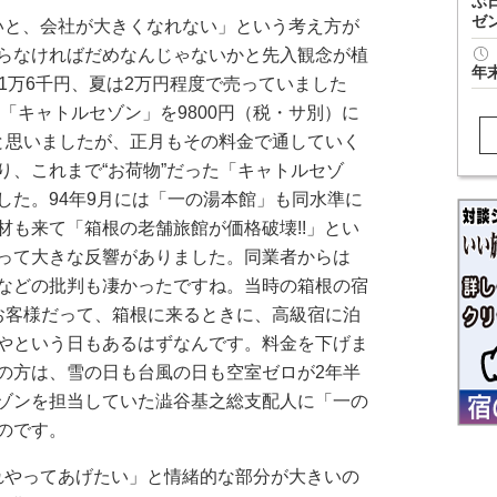
ぶ
ゼ
いと、会社が大きくなれない」という考え方が
らなければだめなんじゃないかと先入観念が植
年
1万6千円、夏は2万円程度で売っていました
に「キャトルセゾン」を9800円（税・サ別）に
と思いましたが、正月もその料金で通していく
り、これまで“お荷物”だった「キャトルセゾ
した。94年9月には「一の湯本館」も同水準に
材も来て「箱根の老舗旅館が価格破壊!!」とい
って大きな反響がありました。同業者からは
などの批判も凄かったですね。当時の箱根の宿
お客様だって、箱根に来るときに、高級宿に泊
やという日もあるはずなんです。料金を下げま
の方は、雪の日も台風の日も空室ゼロが2年半
ゾンを担当していた澁谷基之総支配人に「一の
のです。
れやってあげたい」と情緒的な部分が大きいの