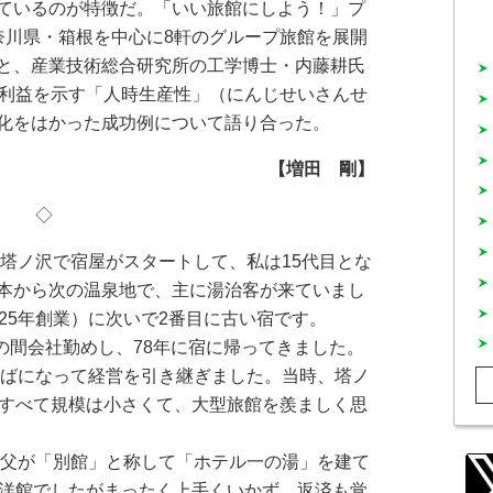
ているのが特徴だ。「いい旅館にしよう！」プ
奈川県・箱根を中心に8軒のグループ旅館を展開
と、産業技術総合研究所の工学博士・内藤耕氏
粗利益を示す「人時生産性」（にんじせいさんせ
化をはかった成功例について語り合った。
【増田 剛】
◇
・塔ノ沢で宿屋がスタートして、私は15代目とな
本から次の温泉地で、主に湯治客が来ていまし
25年創業）に次いで2番目に古い宿です。
の間会社勤めし、78年に宿に帰ってきました。
代半ばになって経営を引き継ぎました。当時、塔ノ
、すべて規模は小さくて、大型旅館を羨ましく思
、父が「別館」と称して「ホテル一の湯」を建て
の洋館でしたがまったく上手くいかず、返済も覚