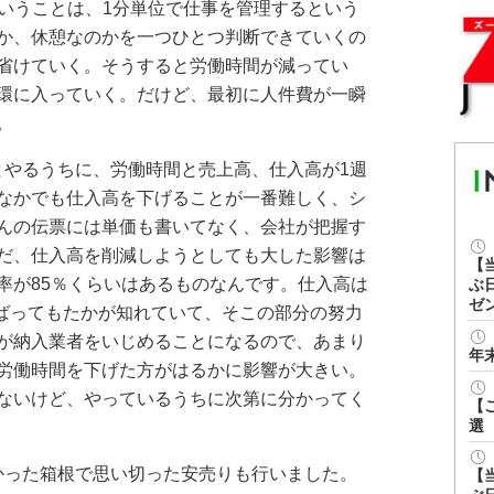
ということは、1分単位で仕事を管理するという
か、休憩なのかを一つひとつ判断できていくの
省けていく。そうすると労働時間が減ってい
環に入っていく。だけど、最初に人件費が一瞬
。
とやるうちに、労働時間と売上高、仕入高が1週
なかでも仕入高を下げることが一番難しく、シ
んの伝票には単価も書いてなく、会社が把握す
だ、仕入高を削減しようとしても大した影響は
【
率が85％くらいはあるものなんです。仕入高は
ぶ
ゼ
んばってもたかが知れていて、そこの部分の努力
が納入業者をいじめることになるので、あまり
年
労働時間を下げた方がはるかに影響が大きい。
ないけど、やっているうちに次第に分かってく
【
選
かった箱根で思い切った安売りも行いました。
【