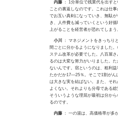
内藤
： 1分単位で残業代を出す
ことの裏返しなのです。これは仕事
でお互い真剣になっていき、無駄が
き、人件費も減っていくという好循
上がることを経営者が恐れてしまう
小川
： マネジメントをきっちり
間ごとに分かるようになりました。
ステム改革が必要でした。八百屋さ
るのは大変な努力がいりました。た
ないんです。宿というのは、粗利益
たかだか17―25％。そこで1割が
は大きな実を結ばない。また、それ
よくない。それよりも分母である総
そういうような理屈が最初は分から
るのです。
内藤
： 一の湯は、高価格帯が多