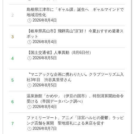
島根県江津市に「ギャル課」誕生へ ギャルマインドで
地域活性化
2026年8月4日
【岐阜県高山市】飛騨高山“涼”好！ 今夏おすすめ避暑ス
ポット
2026年8月4日
【国土交通省】人事異動（8月6日付）
2026年8月5日
〝マニアックな企画に携わりたい〟クラブツーリズム入
社3年目 渋谷真里登さん
2026年8月5日
温泉旅館「かめや」（伊豆の国市）、特別清算開始命令
受ける（帝国データバンク調べ）
2026年8月4日
ファミリーマート、アニメ「涼宮ハルヒの憂鬱」ラッピ
ング店舗を展開 聖地巡礼による来店を促す
2026年8月7日