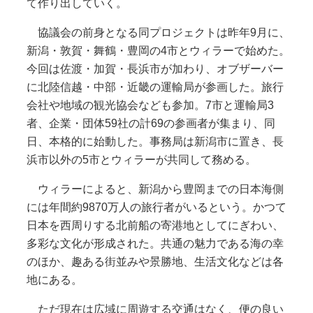
て作り出していく。
協議会の前身となる同プロジェクトは昨年9月に、
新潟・敦賀・舞鶴・豊岡の4市とウィラーで始めた。
今回は佐渡・加賀・長浜市が加わり、オブザーバー
に北陸信越・中部・近畿の運輸局が参画した。旅行
会社や地域の観光協会なども参加。7市と運輸局3
者、企業・団体59社の計69の参画者が集まり、同
日、本格的に始動した。事務局は新潟市に置き、長
浜市以外の5市とウィラーが共同して務める。
ウィラーによると、新潟から豊岡までの日本海側
には年間約9870万人の旅行者がいるという。かつて
日本を西周りする北前船の寄港地としてにぎわい、
多彩な文化が形成された。共通の魅力である海の幸
のほか、趣ある街並みや景勝地、生活文化などは各
地にある。
ただ現在は広域に周遊する交通はなく、便の良い