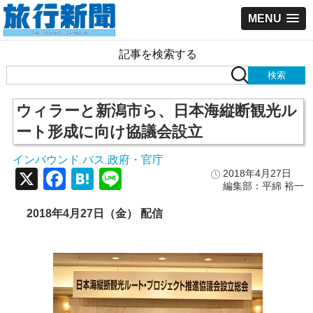
MENU
記事を検索する
ウィラーと新潟市ら、日本海縦断観光ル
ート形成に向け協議会設立
インバウンド
バス
政府・官庁
,
,
X
Facebook
Hatena
Line
2018年4月27日
編集部：平綿 裕一
2018
年4
月27
日（金）
配信