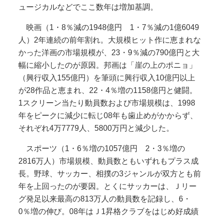
ュージカルなどでここ数年は増加基調。
映画（1・8％減の1948億円 1・7％減の1億6049
人）2年連続の前年割れ。大規模ヒット作に恵まれな
かった洋画の市場規模が、23・9％減の790億円と大
幅に縮小したのが原因。邦画は「崖の上のポニョ」
（興行収入155億円）を筆頭に興行収入10億円以上
が28作品と恵まれ、22・4％増の1158億円と健闘。
1スクリーン当たり動員数および市場規模は、1998
年をピークに減少に転じ08年も歯止めがかからず、
それぞれ4万7779人、5800万円と減少した。
スポーツ（1・6％増の1057億円 2・3％増の
2816万人）市場規模、動員数ともいずれもプラス成
長。野球、サッカー、相撲の3ジャンルが双方とも前
年を上回ったのが要因。とくにサッカーは、Ｊリー
グ発足以来最高の813万人の動員数を記録し、6・
0％増の伸び。08年はＪ1昇格クラブをはじめ好成績