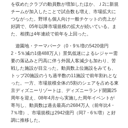
を収めたクラブの動員数が増加したほか、Ｊ2に新規
チームが加入したことで試合数も増え、市場拡大に
つながった。野球も個人向け一般チケットの売上が
好調で、05年以降市場規模の拡大が続いている。ま
た、相撲は4年連続で前年を上回った。
遊園地・テーマパーク（0・9％増の5420億円
2・5％減の1億488万人）景気低迷によるレジャー需
要の落込みと円高に伴う外国人客減少も加わり、苦
戦した施設が目立った。動員数上位施設をみても、
トップ20施設のうち過半数の11施設で前年割れとな
った。一方、市場規模全体の5割のシェアを占める東
京ディズニーリゾートは、ディズニーランド開園25
周年を迎え、08年4月から実施した周年イベントが
寄与し、動員数は過去最高の2684万人（前年比4・
7％増）、市場規模は2942億円（同7・6％増）と好
調に推移した。