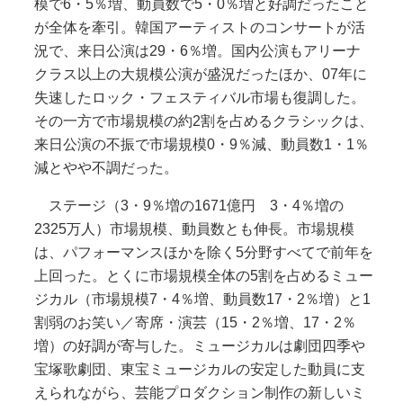
模で6・5％増、動員数で5・0％増と好調だったこと
が全体を牽引。韓国アーティストのコンサートが活
況で、来日公演は29・6％増。国内公演もアリーナ
クラス以上の大規模公演が盛況だったほか、07年に
失速したロック・フェスティバル市場も復調した。
その一方で市場規模の約2割を占めるクラシックは、
来日公演の不振で市場規模0・9％減、動員数1・1％
減とやや不調だった。
ステージ（3・9％増の1671億円 3・4％増の
2325万人）市場規模、動員数とも伸長。市場規模
は、パフォーマンスほかを除く5分野すべてで前年を
上回った。とくに市場規模全体の5割を占めるミュー
ジカル（市場規模7・4％増、動員数17・2％増）と1
割弱のお笑い／寄席・演芸（15・2％増、17・2％
増）の好調が寄与した。ミュージカルは劇団四季や
宝塚歌劇団、東宝ミュージカルの安定した動員に支
えられながら、芸能プロダクション制作の新しいミ