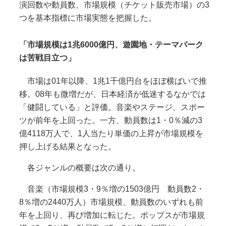
演回数や動員数、市場規模（チケット販売市場）の3
つを基本指標に市場実態を把握した。
「市場規模は1兆6000億円、遊園地・テーマパーク
は苦戦目立つ」
市場は01年以降、1兆1千億円台をほぼ横ばいで推
移。08年も微増だが、日本経済が低迷するなかでは
「健闘している」と評価。音楽やステージ、スポー
ツが前年を上回った。一方、動員数は1・0％減の3
億4118万人で、1人当たり単価の上昇が市場規模を
押し上げる結果となった。
各ジャンルの概要は次の通り。
音楽（市場規模3・9％増の1503億円 動員数2・
8％増の2440万人）市場規模、動員数のいずれも前
年を上回り、再び増加に転じた。ポップスが市場規