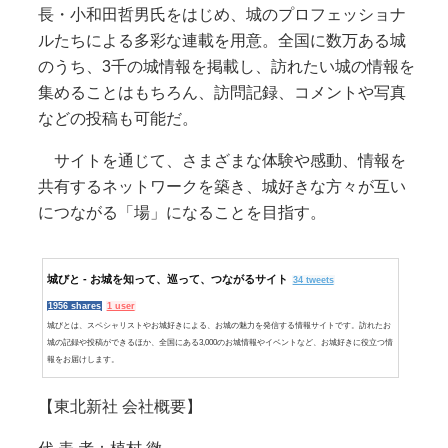
長・小和田哲男氏をはじめ、城のプロフェッショナ
ルたちによる多彩な連載を用意。全国に数万ある城
のうち、3千の城情報を掲載し、訪れたい城の情報を
集めることはもちろん、訪問記録、コメントや写真
などの投稿も可能だ。
サイトを通じて、さまざまな体験や感動、情報を
共有するネットワークを築き、城好きな方々が互い
につながる「場」になることを目指す。
城びと - お城を知って、巡って、つながるサイト
34 tweets
1956 shares
1 user
城びとは、スペシャリストやお城好きによる、お城の魅力を発信する情報サイトです。訪れたお
城の記録や投稿ができるほか、全国にある3,000のお城情報やイベントなど、お城好きに役立つ情
報をお届けします。
【東北新社 会社概要】