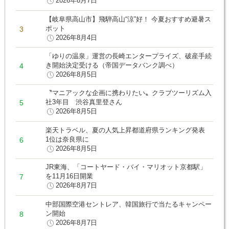
2026年8月7日
【岐阜県高山市】飛騨高山“涼”好！ 今夏おすすめ避暑ス
ポット
2026年8月4日
「ゆりの温泉」運営の長崎エンタープライズ、破産手続
き開始決定受ける（帝国データバンク調べ）
2026年8月5日
〝マニアックな企画に携わりたい〟クラブツーリズム入
社3年目 渋谷真里登さん
2026年8月5日
楽天トラベル、夏の人気上昇都道府県ランキング発表
1位は奈良県に
2026年8月5日
JR東海、「コートヤード・バイ・マリオット京都駅」
を11月16日開業
2026年8月7日
中部国際空港セントレア、韓国旅行で当たるキャンペー
ン開始
2026年8月7日