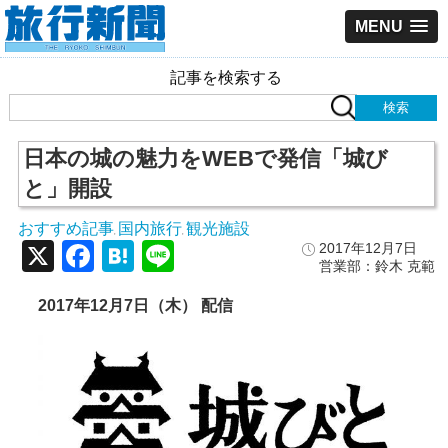
MENU
記事を検索する
日本の城の魅力をWEBで発信「城び
と」開設
おすすめ記事
国内旅行
観光施設
,
,
X
Facebook
Hatena
Line
2017年12月7日
営業部：鈴木 克範
2017年12月7日（木） 配信