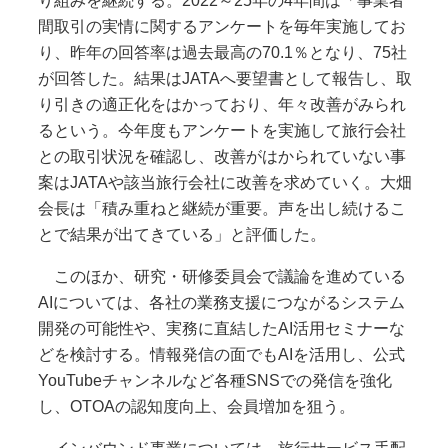
り組みを継続する。2022～25年の4年間は「事業者
間取引の実情に関するアンケートを毎年実施してお
り、昨年の回答率は過去最高の70.1％となり、75社
が回答した。結果はJATAへ要望書として報告し、取
り引きの適正化をはかっており、年々改善がみられ
るという。今年度もアンケートを実施して旅行会社
との取引状況を確認し、改善がはかられていない事
案はJATAや該当旅行会社に改善を求めていく。大畑
会長は「積み重ねと継続が重要。声を出し続けるこ
とで結果が出てきている」と評価した。
このほか、研究・研修委員会で議論を進めている
AIについては、各社の業務支援につながるシステム
開発の可能性や、実務に直結したAI活用セミナーな
どを検討する。情報発信の面でもAIを活用し、公式
YouTubeチャンネルなど各種SNSでの発信を強化
し、OTOAの認知度向上、会員増加を狙う。