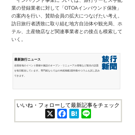
インバウンド事業については、旅行サービス手配
業の登録業者に対して「OTOAインバウンド保険」
の案内を行い、賛助会員の拡大につなげたい考え。
訪日旅行者誘致に取り組む地方自治体や観光局、ホ
テル、土産物店など関連事業者との接点も模索して
いく。
最新旅行ニュース
全国各地のイベント開催や施設のオープン・リニューアル情報など観光の話題
を毎日配信しています。専門紙ならではの本紙掲載1面特集やコラムも試し読み
できます。
いいね・フォローして最新記事をチェック
X
Facebook
Hatena
Line