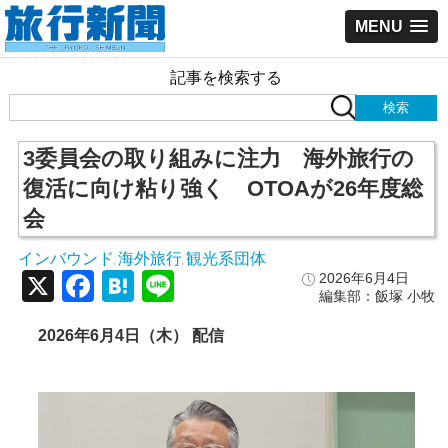
MENU
記事を検索する
3委員会の取り組みに注力 海外旅行の
復活に向け粘り強く OTOAが26年度総
会
インバウンド
海外旅行
観光系団体
,
,
X
Facebook
Hatena
Line
2026年6月4日
編集部：飯塚 小牧
2026年6月4日（木） 配信