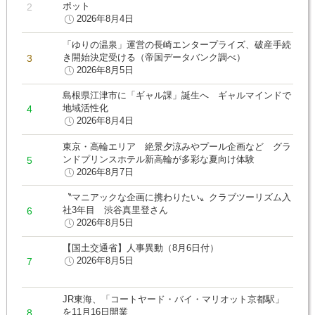
ポット
2026年8月4日
「ゆりの温泉」運営の長崎エンタープライズ、破産手続
き開始決定受ける（帝国データバンク調べ）
2026年8月5日
島根県江津市に「ギャル課」誕生へ ギャルマインドで
地域活性化
2026年8月4日
東京・高輪エリア 絶景夕涼みやプール企画など グラ
ンドプリンスホテル新高輪が多彩な夏向け体験
2026年8月7日
〝マニアックな企画に携わりたい〟クラブツーリズム入
社3年目 渋谷真里登さん
2026年8月5日
【国土交通省】人事異動（8月6日付）
2026年8月5日
JR東海、「コートヤード・バイ・マリオット京都駅」
を11月16日開業