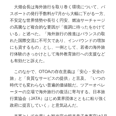
大畑会長は海外旅行を取り巻く環境について、パ
スポートの発行手数料が7月から大幅に下がる一方、
不安定な世界情勢や長引く円安、燃油サーチャージ
の高騰など複合的な要因が「復調に待ったをかけて
いる」と述べた。「海外旅行の推進はバランスの取
れた国際交流に不可欠であり、インバウンドの増加
にも資するもの」とし、一例として、若者の海外旅
行体験のきっかけとして海外教育旅行への支援など
も有効だと訴えた。
このなかで、OTOAの存在意義は「安心・安全の
旅」と「良質なサービスの提供」と言及。「いつの
時代でも変わらない普遍的価値観だ。ツアーオペレ
ーターの立場で海外旅行の復活に寄与する。日本旅
行業協会（JATA）はじめ業界団体とともに粘り強く
政府に提言していく」と意気込んだ。