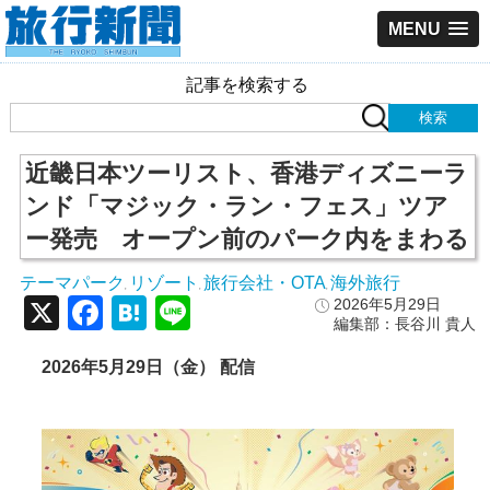
MENU
記事を検索する
近畿日本ツーリスト、香港ディズニーラ
ンド「マジック・ラン・フェス」ツア
ー発売 オープン前のパーク内をまわる
テーマパーク
リゾート
旅行会社・OTA
海外旅行
,
,
,
X
Facebook
Hatena
Line
2026年5月29日
編集部：長谷川 貴人
2026
年5
月29
日（金） 配信