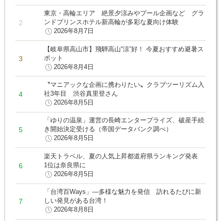
東京・高輪エリア 絶景夕涼みやプール企画など グラ
ンドプリンスホテル新高輪が多彩な夏向け体験
2026年8月7日
【岐阜県高山市】飛騨高山“涼”好！ 今夏おすすめ避暑ス
ポット
2026年8月4日
〝マニアックな企画に携わりたい〟クラブツーリズム入
社3年目 渋谷真里登さん
2026年8月5日
「ゆりの温泉」運営の長崎エンタープライズ、破産手続
き開始決定受ける（帝国データバンク調べ）
2026年8月5日
楽天トラベル、夏の人気上昇都道府県ランキング発表
1位は奈良県に
2026年8月5日
「台湾百Ways」―多様な魅力を発信 訪れるたびに新
しい発見がある台湾！
2026年8月8日