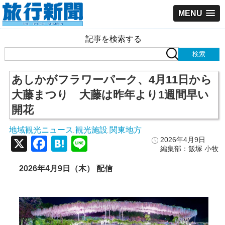
MENU
記事を検索する
あしかがフラワーパーク、4月11日から
大藤まつり 大藤は昨年より1週間早い
開花
地域観光ニュース
観光施設
関東地方
,
,
X
Facebook
Hatena
Line
2026年4月9日
編集部：飯塚 小牧
2026年4月9日（木） 配信