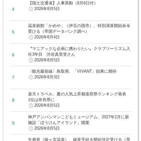
【国土交通省】人事異動（8月6日付）
2026年8月5日
温泉旅館「かめや」（伊豆の国市）、特別清算開始命令
受ける（帝国データバンク調べ）
2026年8月4日
〝マニアックな企画に携わりたい〟クラブツーリズム入
社3年目 渋谷真里登さん
2026年8月5日
〈観光最前線〉鳥取県、「VIVANT」効果に期待
2026年8月3日
楽天トラベル、夏の人気上昇都道府県ランキング発表
1位は奈良県に
2026年8月5日
神戸アンパンマンこどもミュージアム、2027年2月に新
施設「ぼうけんアイランド」開業
2026年8月5日
生寿苑（猿ヶ京温泉）、破産手続き開始決定受ける（帝