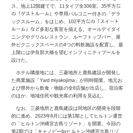
ス。地上12階建てで、11タイプ全306室。35平方㍍
の「ゲストルーム」や専用バルコニー付きの「デラ
ックスルーム」をはじめ、102平方㍍の「スイート
ルーム」など多彩な客室を揃える。オールデイダイ
ニングやグリルレストラン、ルーフトップバー、屋
外ピクニックスペースの4つの料飲施設を配置し、最
上階には伊良部大橋を望むインフィニティプールを
設けた。
ホテル隣接地には、三菱地所と鹿島建設が開発し
た商業施設「Yard miyakojima」が同時開業。地元お
よび県外から飲食・物販の全8店舗が出店し、宿泊客
のほか、地域住民や観光客の利用を見込む。
なお、三菱地所と鹿島建設は同地区の開発を段階
的に進め、2023年6月には第1期としてヒルトン運営
の「ヒルトン沖縄宮古島リゾート」を開業。今回の
第2期では「キャノピーbyヒルトン沖縄宮古島リゾ