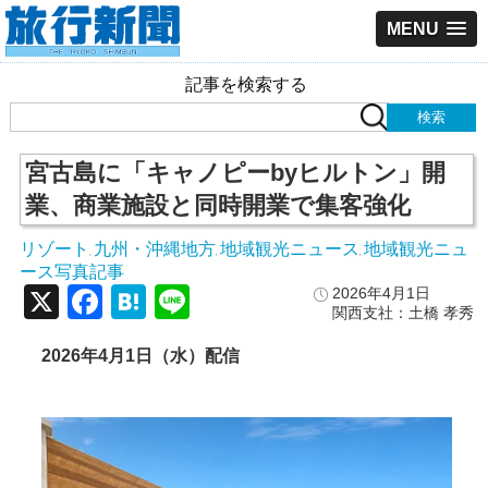
MENU
記事を検索する
宮古島に「キャノピーbyヒルトン」開
業、商業施設と同時開業で集客強化
リゾート
九州・沖縄地方
地域観光ニュース
地域観光ニュ
,
,
,
ース写真記事
X
Facebook
Hatena
Line
2026年4月1日
関西支社：土橋 孝秀
2026年4月1日（水）配信