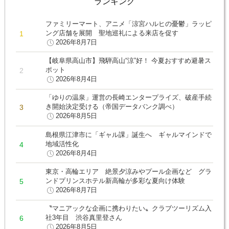
ランキング
ファミリーマート、アニメ「涼宮ハルヒの憂鬱」ラッピ
ング店舗を展開 聖地巡礼による来店を促す
2026年8月7日
【岐阜県高山市】飛騨高山“涼”好！ 今夏おすすめ避暑ス
ポット
2026年8月4日
「ゆりの温泉」運営の長崎エンタープライズ、破産手続
き開始決定受ける（帝国データバンク調べ）
2026年8月5日
島根県江津市に「ギャル課」誕生へ ギャルマインドで
地域活性化
2026年8月4日
東京・高輪エリア 絶景夕涼みやプール企画など グラ
ンドプリンスホテル新高輪が多彩な夏向け体験
2026年8月7日
〝マニアックな企画に携わりたい〟クラブツーリズム入
社3年目 渋谷真里登さん
2026年8月5日