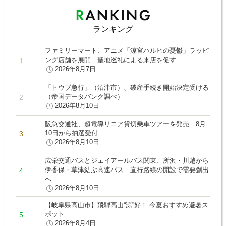
ランキング
ファミリーマート、アニメ「涼宮ハルヒの憂鬱」ラッピ
ング店舗を展開 聖地巡礼による来店を促す
2026年8月7日
「トウブ急行」（沼津市）、破産手続き開始決定受ける
（帝国データバンク調べ）
2026年8月10日
阪急交通社、超電導リニア貸切乗車ツアーを発売 8月
10日から抽選受付
2026年8月10日
広栄交通バスとジェイアールバス関東、所沢・川越から
伊香保・草津結ぶ高速バス 直行路線の開設で需要創出
へ
2026年8月10日
【岐阜県高山市】飛騨高山“涼”好！ 今夏おすすめ避暑ス
ポット
2026年8月4日