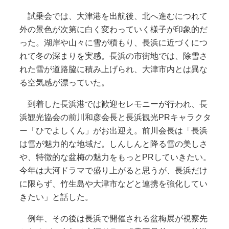
試乗会では、大津港を出航後、北へ進むにつれて
外の景色が次第に白く変わっていく様子が印象的だ
った。湖岸や山々に雪が積もり、長浜に近づくにつ
れて冬の深まりを実感。長浜の市街地では、除雪さ
れた雪が道路脇に積み上げられ、大津市内とは異な
る空気感が漂っていた。
到着した長浜港では歓迎セレモニーが行われ、長
浜観光協会の前川和彦会長と長浜観光PRキャラクタ
ー「ひでよしくん」がお出迎え。前川会長は「長浜
は雪が魅力的な地域だ。しんしんと降る雪の美しさ
や、特徴的な盆梅の魅力をもっとPRしていきたい。
今年は大河ドラマで盛り上がると思うが、長浜だけ
に限らず、竹生島や大津市などと連携を強化してい
きたい」と話した。
例年、その後は長浜で開催される盆梅展が視察先