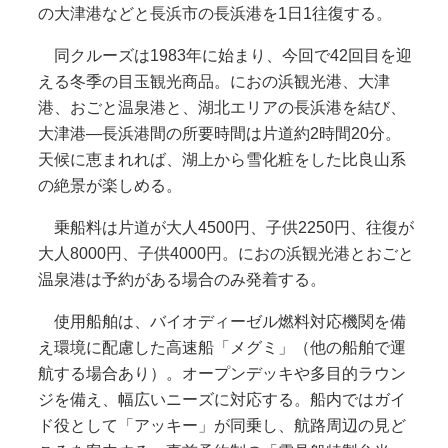
の大津港などと長浜市の長浜港を1日1往復する。
同クルーズは1983年に始まり、今回で42回目を迎
える冬季の目玉観光商品。におの浜観光港、大津
港、おごと温泉港と、湖北エリアの長浜港を結び、
大津港―長浜港間の所要時間は片道約2時間20分。
天候に恵まれれば、湖上から雪化粧をした比良山系
の絶景が楽しめる。
乗船料は片道が大人4500円、子供2250円、往復が
大人8000円、子供4000円。におの浜観光港とおごと
温泉港は予約がある場合のみ発着する。
使用船舶は、バイオディーゼル燃料対応機関を備
え環境に配慮した高速船「メグミ」（他の船舶で運
航する場合あり）。オープンデッキや多目的ラウン
ジを備え、幅広いニーズに対応する。船内ではガイ
ド役として「アッキー」が同乗し、航路周辺の見ど