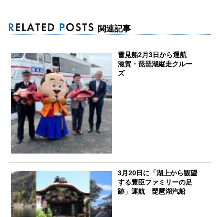
関連記事
雪見船2月3日から運航
滋賀・琵琶湖縦走クルー
ズ
3月20日に「湖上から観望
する豊臣ファミリーの足
跡」運航 琵琶湖汽船