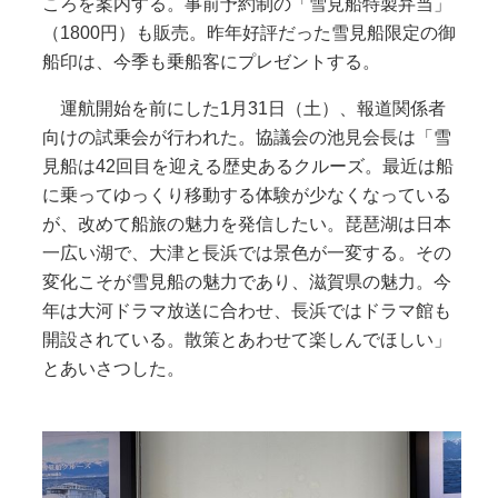
ころを案内する。事前予約制の「雪見船特製弁当」
（1800円）も販売。昨年好評だった雪見船限定の御
船印は、今季も乗船客にプレゼントする。
運航開始を前にした1月31日（土）、報道関係者
向けの試乗会が行われた。協議会の池見会長は「雪
見船は42回目を迎える歴史あるクルーズ。最近は船
に乗ってゆっくり移動する体験が少なくなっている
が、改めて船旅の魅力を発信したい。琵琶湖は日本
一広い湖で、大津と長浜では景色が一変する。その
変化こそが雪見船の魅力であり、滋賀県の魅力。今
年は大河ドラマ放送に合わせ、長浜ではドラマ館も
開設されている。散策とあわせて楽しんでほしい」
とあいさつした。