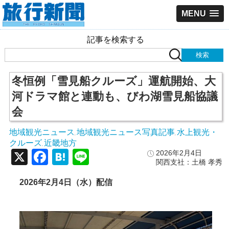
MENU
記事を検索する
冬恒例「雪見船クルーズ」運航開始、大
河ドラマ館と連動も、びわ湖雪見船協議
会
地域観光ニュース
地域観光ニュース写真記事
水上観光・
,
,
クルーズ
近畿地方
,
X
Facebook
Hatena
Line
2026年2月4日
関西支社：土橋 孝秀
2026年2月4日（水）配信