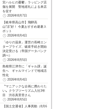
宮ハルヒの憂鬱」ラッピング店
舗を展開 聖地巡礼による来店
を促す
2026年8月7日
【岐阜県高山市】飛騨高
山“涼”好！ 今夏おすすめ避暑ス
ポット
2026年8月4日
「ゆりの温泉」運営の長崎エン
タープライズ、破産手続き開始
決定受ける（帝国データバンク
調べ）
2026年8月5日
島根県江津市に「ギャル課」誕
生へ ギャルマインドで地域活
性化
2026年8月4日
〝マニアックな企画に携わりた
い〟クラブツーリズム入社3年
目 渋谷真里登さん
2026年8月5日
【国土交通省】人事異動（8月6