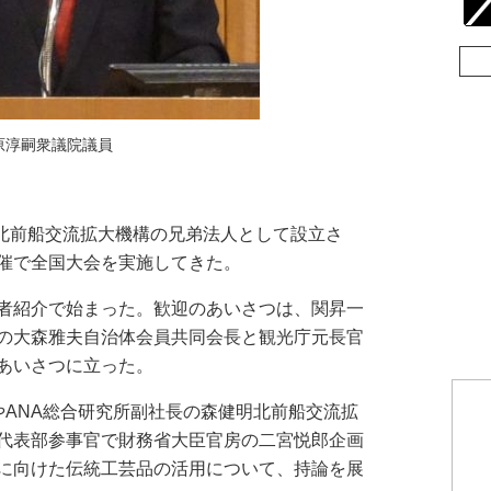
原淳嗣衆議院議員
、北前船交流拡大機構の兄弟法人として設立さ
催で全国大会を実施してきた。
者紹介で始まった。歓迎のあいさつは、関昇一
の大森雅夫自治体会員共同会長と観光庁元長官
あいさつに立った。
ANA総合研究所副社長の森健明北前船交流拡
代表部参事官で財務省大臣官房の二宮悦郎企画
に向けた伝統工芸品の活用について、持論を展