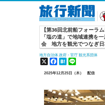
【第36回北前船フォーラ
「塩の道」で地域連携を一
会 地方を観光でつなぎ日
地方自治体
政府・官庁
観光系団体
,
,
X
Facebook
Hatena
Line
2025年12月25日（木） 配信