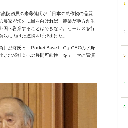
参議院議員の齋藤健氏が「日本の農作物の品質
の農家が海外に目を向ければ、農業が地方創生
外国へ営業することはできない。セールスを行
解決に向けた連携を呼び掛けた。
氏と「Rocket Base LLC」CEOの水野
地と地域社会への展開可能性」をテーマに講演