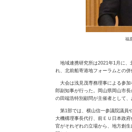
福
地域連携研究所は2021年1月に
れ、北前船寄港地フォーラムとの併
大会は浅見茂専務理事による参加
郎副知事が行った。岡山県岡山市長
の田端浩特別顧問が主催者として、
第1部では、横山信一参議院議員や
大機構理事長代行、前ＥＵ日本政府
官がそれぞれの立場から、地方創生