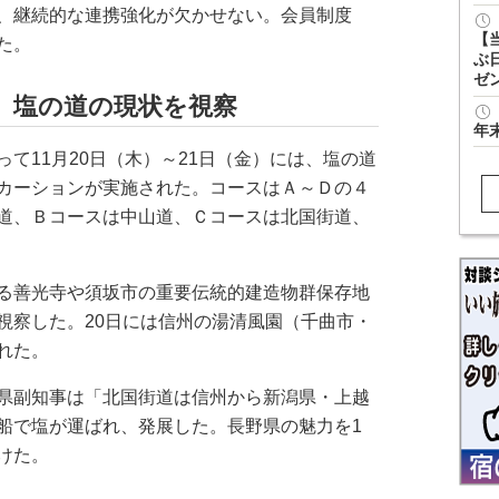
、継続的な連携強化が欠かせない。会員制度
【
た。
ぶ
ゼ
 塩の道の現状を視察
年
て11月20日（木）～21日（金）には、塩の道
カーションが実施された。コースはＡ～Ｄの４
道、Ｂコースは中山道、Ｃコースは北国街道、
る善光寺や須坂市の重要伝統的建造物群保存地
視察した。20日には信州の湯清風園（千曲市・
れた。
県副知事は「北国街道は信州から新潟県・上越
船で塩が運ばれ、発展した。長野県の魅力を1
けた。