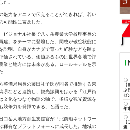
した。
の魅力をアニメで伝えることができれば、若い
の可能性に言及した。
、ビジョナル社長で八ヶ岳農業大学校理事長の
再建」をテーマに登壇した。同校が破綻状態に
を説明。自身がカナダで育った経験などを踏ま
評価されている。価値あるものは世界各地で評
農業と地方には未来がある。ロールモデルを示
た。
方整備局局長の藤田礼子氏が同省で推進する東
【
ぶ
潟県などと連携し、観光振興をはかる「江戸街
ゼ
は文化をつなぐ物語の軸で、多様な観光資源を
も競争力を発揮できる」と語った。
年
出口岳人地方創生支援官が「北前船ネットワー
【
ぶ稀有なプラットフォームに成長した。地域の
選