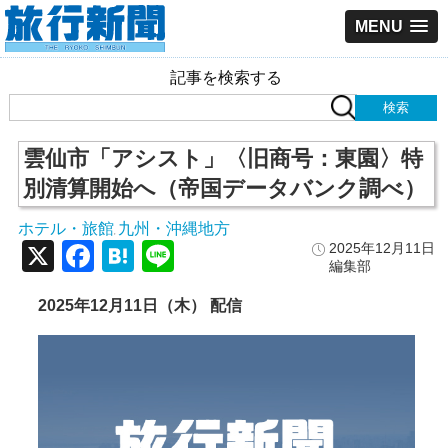
MENU
記事を検索する
雲仙市「アシスト」〈旧商号：東園〉特
別清算開始へ（帝国データバンク調べ）
ホテル・旅館
九州・沖縄地方
,
X
Facebook
Hatena
Line
2025年12月11日
編集部
2025年12月11日（木） 配信