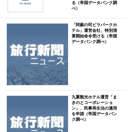
る（帝国データバンク調
べ）
「阿蘇の司ビラパークホ
テル」運営会社、特別清
算開始命令受ける（帝国
データバンク調べ）
九重観光ホテル運営「ま
きのとコーポレーショ
ン」、民事再生法の適用
を申請（帝国データバン
ク調べ）