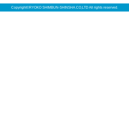
Copyright©RYOKO SHIMBUN-SHINSHA.CO,LTD All rights reserved.