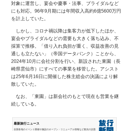
対象に運営し、宴会や慶事・法事、ブライダルなど
にも対応。96年9月期には年間収入高約6億5600万円
を計上していた。
しかし、コロナ禍以降は集客力が低下したほか、
宴会やブライダルなどの需要も大きく落ち込み、不
採算で推移。「借り入れ負担が重く、収益改善の見
通しも立たない」（帝国データバンク）ことから、
2024年10月に会社分割を行い、新設された東園（長
崎県雲仙市）にすべての事業を移管した。アシスト
は25年6月16日に開催した株主総会の決議により解
散していた。
なお、「東園」は新会社のもとで現在も営業を継
続している。
最新旅行ニュース
全国各地のイベント開催や施設のオープン・リニューアル情報など観光の話題