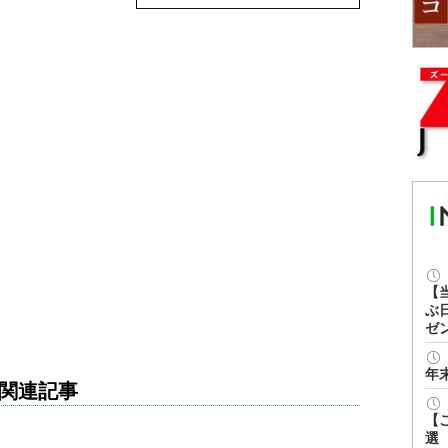
【
ぶ
ゼ
年
関連記事
【
選