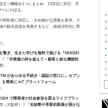
役立つ機能を1つにまとめ、13言語に対応。月
ザーにのぼる。
の時刻表に対応し、きめ細かな情報を提供。そ
域の観光資源を発掘するなど、地域活性化に寄
り。
を繋ぎ、生きた学びを無料で届ける『SENSEI
）▽
「作業服の枠を超えて～顧客と創る機能性
県）
 ATM があらゆる手続き・認証の窓口に」セブン
』を簡単に IoT プラットフォーム
都）
のDX で障害者の社会参加を図るライフプラッ
ロ
（大阪府）▽
「未診断や革新的新薬が届かな