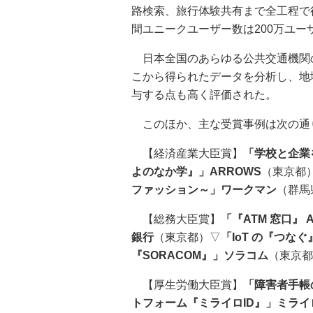
路検索、旅行体験共有まで全工程で
間ユニークユーザー数は200万ユー
日本全国のあらゆる公共交通機関
こから得られたデータを分析し、地
与する点も高く評価された。
このほか、主な受賞事例は次の通
【経済産業大臣賞】
「学校と企業
よのなか学』」ARROWS
（東京都
ファッション～」ワークマン
（群馬
【総務大臣賞】
「『ATM 窓口』
銀行
（東京都）▽
「IoT の『つなぐ
『SORACOM』」ソラコム
（東京
【厚生労働大臣賞】
「障害者手帳
トフォーム『ミライロID』」ミライ