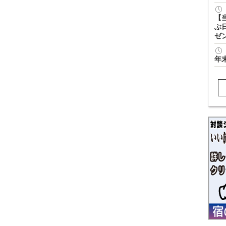
【
ぶ
ゼ
年