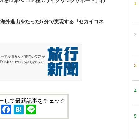
力を世界へ！12 種のサイクリングサポート」わ
海外進出をたった5 分で実現する『セカイコネ
ューアル情報など観光の話題を
面特集やコラムも試し読みで
ーして最新記事をチェック
X
Facebook
Hatena
Line