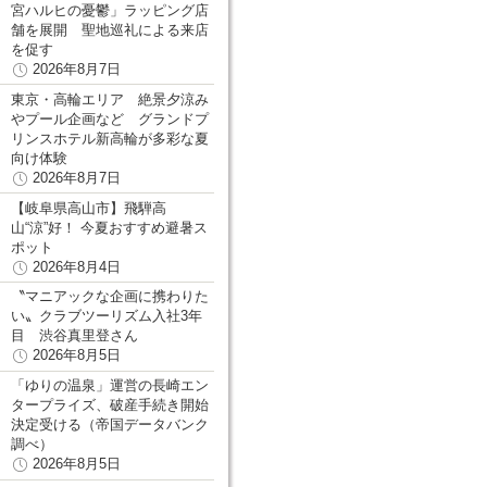
宮ハルヒの憂鬱」ラッピング店
舗を展開 聖地巡礼による来店
を促す
2026年8月7日
東京・高輪エリア 絶景夕涼み
やプール企画など グランドプ
リンスホテル新高輪が多彩な夏
向け体験
2026年8月7日
【岐阜県高山市】飛騨高
山“涼”好！ 今夏おすすめ避暑ス
ポット
2026年8月4日
〝マニアックな企画に携わりた
い〟クラブツーリズム入社3年
目 渋谷真里登さん
2026年8月5日
「ゆりの温泉」運営の長崎エン
タープライズ、破産手続き開始
決定受ける（帝国データバンク
調べ）
2026年8月5日