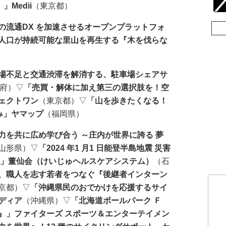
」Medii
（東京都）
の流通DX を加速させるオープンプラットフォ
人口が持続可能な里山を再生する『木を伐らな
場不足と交通渋滞を解消する、駐車場シェアサ
府）▽
「売買・解体に加え第三の選択肢を！空
ェクトワン
（東京都）▽
「山を歩きたくなる！
み」ヤマップ
（福岡県）
力を共に広め学び合う ～庄内が世界に誇る 夢
山形県）▽
「2024 年1 月1 日能登半島地震 災害
 」董仙会（けいじゅヘルスケアシステム）
（石
、職人を志す若者をつなぐ『後継者インターン
京都）▽
「沖縄県民のおでかけを応援するサイ
ディア
（沖縄県）▽
「北海道ボールパーク Ｆ
』」ファイターズ スポーツ＆エンターテイメン