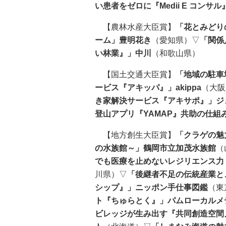
い患者をゼロに『Medii E コンサル』
【農林水産大臣賞】
「花とみどり
ーム」豊明花き
（愛知県）▽
「関係
い林業』」中川
（和歌山県）
【国土交通大臣賞】
「地域の駐車
ービス『アキッパ』」akippa
（大阪
き家解決サービス『アキサポ』」ジ
登山アプリ『YAMAP』共助の仕組
【地方創生大臣賞】
「クラゲの魅
の水族館～」鶴岡市立加茂水族館
（
でも医療を止めないレジリエンス力
川県）▽
「後継者不足の伝統産業と
シップ』」ニッポン手仕事図鑑
（東
ト『ちゅらとく』」パムローカルメ
ビレッジが生み出す『共同創造空間