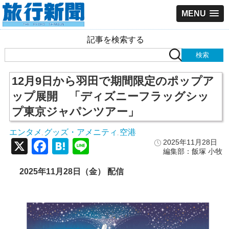
MENU
記事を検索する
12月9日から羽田で期間限定のポップア
ップ展開 「ディズニーフラッグシッ
プ東京ジャパンツアー」
エンタメ
グッズ・アメニティ
空港
,
,
X
Facebook
Hatena
Line
2025年11月28日
編集部：飯塚 小牧
2025年11月28日（金） 配信