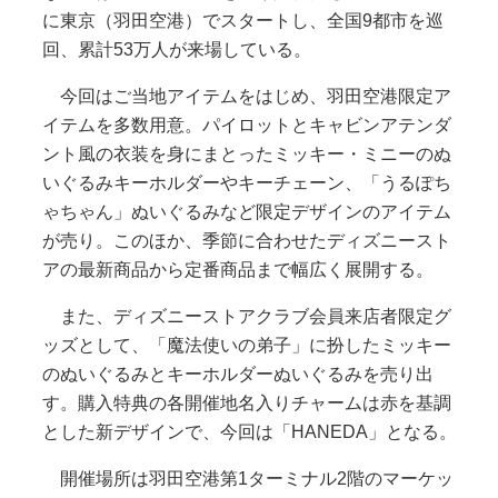
に東京（羽田空港）でスタートし、全国9都市を巡
回、累計53万人が来場している。
今回はご当地アイテムをはじめ、羽田空港限定ア
イテムを多数用意。パイロットとキャビンアテンダ
ント風の衣装を身にまとったミッキー・ミニーのぬ
いぐるみキーホルダーやキーチェーン、「うるぽち
ゃちゃん」ぬいぐるみなど限定デザインのアイテム
が売り。このほか、季節に合わせたディズニースト
アの最新商品から定番商品まで幅広く展開する。
また、ディズニーストアクラブ会員来店者限定グ
ッズとして、「魔法使いの弟子」に扮したミッキー
のぬいぐるみとキーホルダーぬいぐるみを売り出
す。購入特典の各開催地名入りチャームは赤を基調
とした新デザインで、今回は「HANEDA」となる。
開催場所は羽田空港第1ターミナル2階のマーケッ