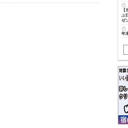
【
ぶ
ゼ
年