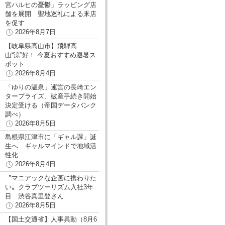
宮ハルヒの憂鬱」ラッピング店
舗を展開 聖地巡礼による来店
を促す
2026年8月7日
【岐阜県高山市】飛騨高
山“涼”好！ 今夏おすすめ避暑ス
ポット
2026年8月4日
「ゆりの温泉」運営の長崎エン
タープライズ、破産手続き開始
決定受ける（帝国データバンク
調べ）
2026年8月5日
島根県江津市に「ギャル課」誕
生へ ギャルマインドで地域活
性化
2026年8月4日
〝マニアックな企画に携わりた
い〟クラブツーリズム入社3年
目 渋谷真里登さん
2026年8月5日
【国土交通省】人事異動（8月6