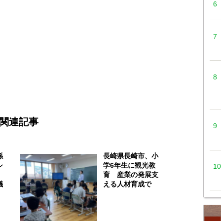
関連記事
係
長崎県長崎市、小
シ
学6年生に観光教
催
育 産業の発展支
議
える人材育成で