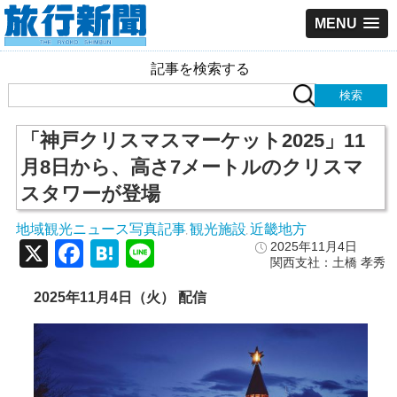
MENU
記事を検索する
「神戸クリスマスマーケット2025」11
月8日から、高さ7メートルのクリスマ
スタワーが登場
地域観光ニュース写真記事
観光施設
近畿地方
,
,
X
Facebook
Hatena
Line
2025年11月4日
関西支社：土橋 孝秀
2025年11月4日（火） 配信