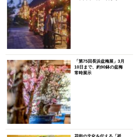
「第75回長浜盆梅展」3月
10日まで、約90鉢の盆梅
常時展示
花街の文化を伝える「祇