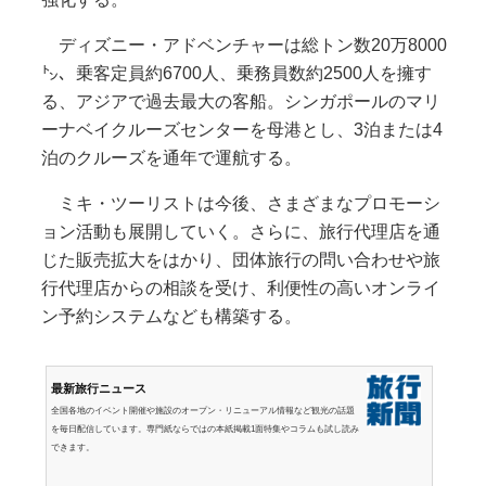
ディズニー・アドベンチャーは総トン数20万8000
㌧、乗客定員約6700人、乗務員数約2500人を擁す
る、アジアで過去最大の客船。シンガポールのマリ
ーナベイクルーズセンターを母港とし、3泊または4
泊のクルーズを通年で運航する。
ミキ・ツーリストは今後、さまざまなプロモーシ
ョン活動も展開していく。さらに、旅行代理店を通
じた販売拡大をはかり、団体旅行の問い合わせや旅
行代理店からの相談を受け、利便性の高いオンライ
ン予約システムなども構築する。
最新旅行ニュース
全国各地のイベント開催や施設のオープン・リニューアル情報など観光の話題
を毎日配信しています。専門紙ならではの本紙掲載1面特集やコラムも試し読み
できます。