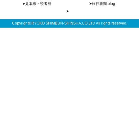
見本紙・読者層
旅行新聞 blog
Copyright©RYOKO SHIMBUN-SHINSHA.CO,LTD All rights reserved.