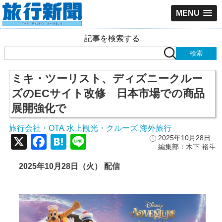
MENU
記事を検索する
ミキ・ツーリスト、ディズニークルー
ズのECサイト改修 日本市場での商品
展開強化で
旅行会社・OTA
水上観光・クルーズ
海外旅行
,
,
X
Facebook
Hatena
Line
2025年10月28日
編集部：木下 裕斗
2025年10月28日（火） 配信