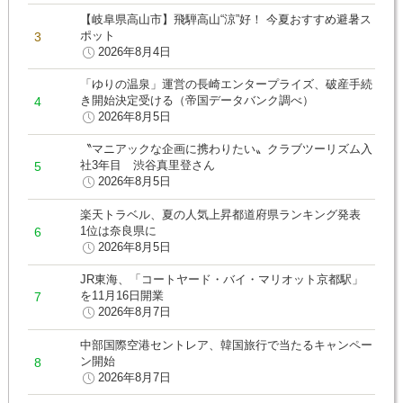
【岐阜県高山市】飛騨高山“涼”好！ 今夏おすすめ避暑ス
ポット
2026年8月4日
「ゆりの温泉」運営の長崎エンタープライズ、破産手続
き開始決定受ける（帝国データバンク調べ）
2026年8月5日
〝マニアックな企画に携わりたい〟クラブツーリズム入
社3年目 渋谷真里登さん
2026年8月5日
楽天トラベル、夏の人気上昇都道府県ランキング発表
1位は奈良県に
2026年8月5日
JR東海、「コートヤード・バイ・マリオット京都駅」
を11月16日開業
2026年8月7日
中部国際空港セントレア、韓国旅行で当たるキャンペー
ン開始
2026年8月7日