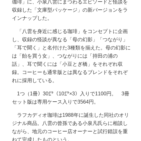
珈琲」に、小泉八雲にまつわるエピソードと怪談を
収録した「文庫型パッケージ」の新バージョンをラ
インナップした。
「八雲を身近に感じる珈琲」をコンセプトに企画
し、収録の怪談が異なる「母の幻影」「つながり」
「耳で聞く」と名付けた3種類を揃えた。母の幻影に
は「飴を買う女」、つながりには「持田の浦の
話」、耳で聞くには「小豆とぎ橋」をそれぞれ収
録。コーヒーも通常版とは異なるブレンドをそれぞ
れに採用している。
1つ（1冊）30㌘（10㌘×3）入りで1100円。 3冊
セット版は専用ケース入りで3564円。
ラフカディオ珈琲は1988年に誕生した同社のオリ
ジナル商品。八雲の曾孫である小泉凡氏らに相談し
ながら、地元のコーヒー店オーナーと試行錯誤を重
ねて完成したものという。