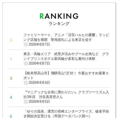
ランキング
ファミリーマート、アニメ「涼宮ハルヒの憂鬱」ラッピ
ング店舗を展開 聖地巡礼による来店を促す
2026年8月7日
東京・高輪エリア 絶景夕涼みやプール企画など グラ
ンドプリンスホテル新高輪が多彩な夏向け体験
2026年8月7日
【岐阜県高山市】飛騨高山“涼”好！ 今夏おすすめ避暑ス
ポット
2026年8月4日
〝マニアックな企画に携わりたい〟クラブツーリズム入
社3年目 渋谷真里登さん
2026年8月5日
「ゆりの温泉」運営の長崎エンタープライズ、破産手続
き開始決定受ける（帝国データバンク調べ）