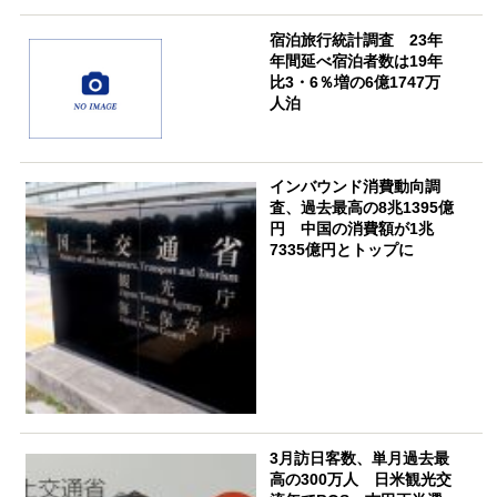
宿泊旅行統計調査 23年
年間延べ宿泊者数は19年
比3・6％増の6億1747万
人泊
インバウンド消費動向調
査、過去最高の8兆1395億
円 中国の消費額が1兆
7335億円とトップに
3月訪日客数、単月過去最
高の300万人 日米観光交