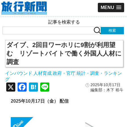
MENU
記事を検索する
ダイブ、2回目ワーホリに9割が利用望
む リゾートバイトで働く外国人人材に
調査
インバウンド
人材育成
政府・官庁
統計・調査・ランキン
,
,
,
グ
X
Facebook
Hatena
Line
2025年10月17日
編集部：木下 裕斗
2025年10月17日（金） 配信