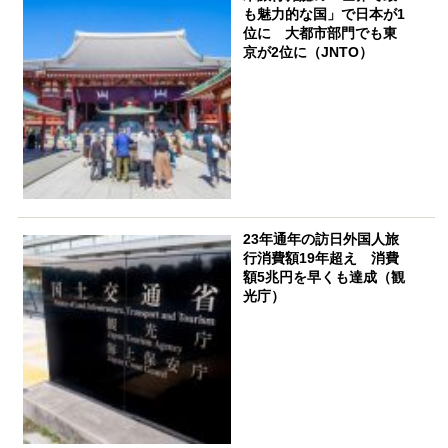
も魅力的な国」で日本が1
位に 大都市部門でも東
京が2位に（JNTO）
23年通年の訪日外国人旅
行消費額19年超え 消費
額5兆円を早くも達成（観
光庁）