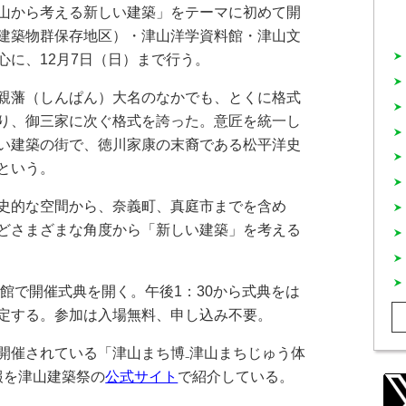
山から考える新しい建築」をテーマに初めて開
建築物群保存地区）・津山洋学資料館・津山文
心に、12月7日（日）まで行う。
親藩（しんぱん）大名のなかでも、とくに格式
り、御三家に次ぐ格式を誇った。意匠を統一し
い建築の街で、徳川家康の末裔である松平洋史
という。
史的な空間から、奈義町、真庭市までを含め
どさまざまな角度から「新しい建築」を考える
館で開催式典を開く。午後1：30から式典をは
定する。参加は入場無料、申し込み不要。
催されている「津山まち博₋津山まちじゅう体
情報を津山建築祭の
公式サイト
で紹介している。