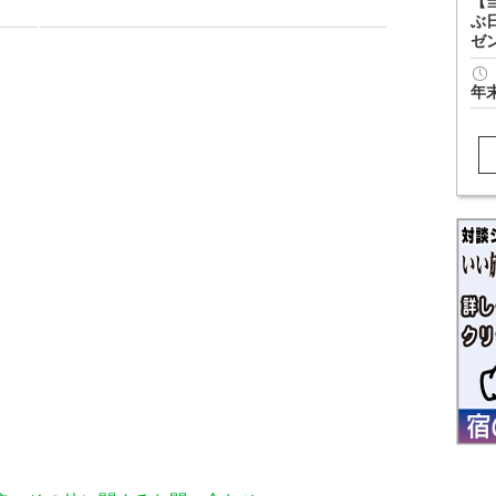
【
ぶ
ゼ
年