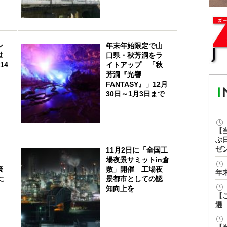
ン
年末年始限定で山
世
口県・秋芳洞をラ
14
イトアップ 「秋
芳洞『光響
FANTASY』」12月
30日～1月3日まで
【
ぶ
ゼ
11月2日に「全国工
場夜景サミットin倉
策
敷」開催 工場夜
年
に
景都市としての認
知向上を
【
選