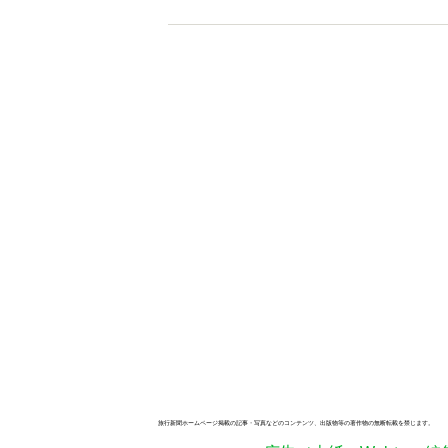
旅行新聞ホームページ掲載の記事・写真などのコンテンツ、出版物等の著作物の無断転載を禁じます。