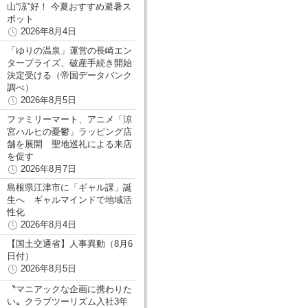
山“涼”好！ 今夏おすすめ避暑ス
ポット
2026年8月4日
「ゆりの温泉」運営の長崎エン
タープライズ、破産手続き開始
決定受ける（帝国データバンク
調べ）
2026年8月5日
ファミリーマート、アニメ「涼
宮ハルヒの憂鬱」ラッピング店
舗を展開 聖地巡礼による来店
を促す
2026年8月7日
島根県江津市に「ギャル課」誕
生へ ギャルマインドで地域活
性化
2026年8月4日
【国土交通省】人事異動（8月6
日付）
2026年8月5日
〝マニアックな企画に携わりた
い〟クラブツーリズム入社3年