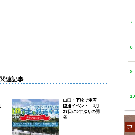
関連記事
山口・下松で車両
町
陸送イベント 4月
27日に5年ぶりの開
催