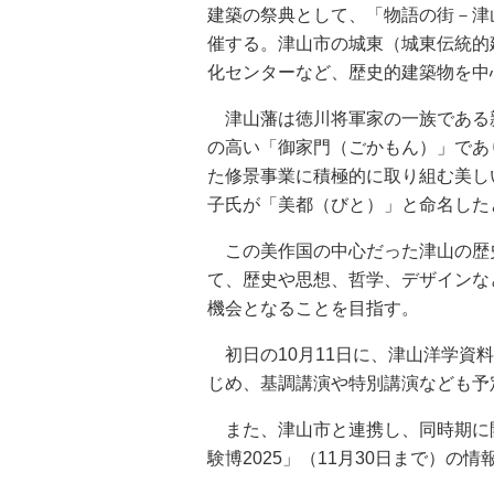
建築の祭典として、「物語の街－津
催する。津山市の城東（城東伝統的
化センターなど、歴史的建築物を中
津山藩は徳川将軍家の一族である
の高い「御家門（ごかもん）」であ
た修景事業に積極的に取り組む美し
子氏が「美都（びと）」と命名した
この美作国の中心だった津山の歴
て、歴史や思想、哲学、デザインな
機会となることを目指す。
初日の10月11日に、津山洋学資料
じめ、基調講演や特別講演なども予
また、津山市と連携し、同時期に開
験博2025」（11月30日まで）の