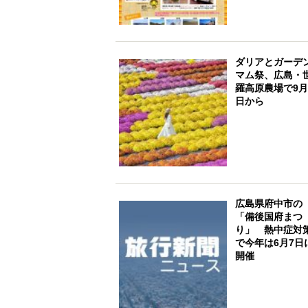
ダリアとガーデ
マム祭、広島・
羅高原農場で9月
日から
広島県府中市の
「備後国府まつ
り」 熱中症対
で今年は6月7日
開催