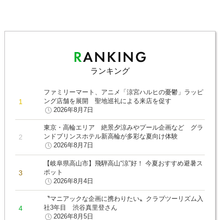
ランキング
ファミリーマート、アニメ「涼宮ハルヒの憂鬱」ラッピ
ング店舗を展開 聖地巡礼による来店を促す
2026年8月7日
東京・高輪エリア 絶景夕涼みやプール企画など グラ
ンドプリンスホテル新高輪が多彩な夏向け体験
2026年8月7日
【岐阜県高山市】飛騨高山“涼”好！ 今夏おすすめ避暑ス
ポット
2026年8月4日
〝マニアックな企画に携わりたい〟クラブツーリズム入
社3年目 渋谷真里登さん
2026年8月5日