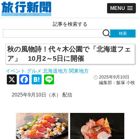
MENU
記事を検索する
秋の風物詩！代々木公園で「北海道フェ
ア」 10月2～5日に開催
イベント
グルメ
北海道地方
関東地方
,
,
,
X
Facebook
Hatena
Line
2025年9月10日
編集部：飯塚 小牧
2025年9月10日（水） 配信