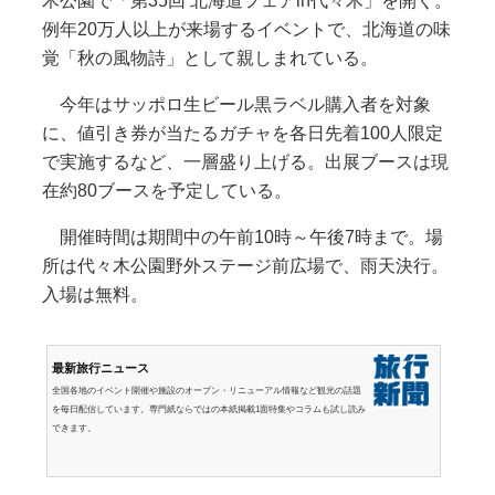
木公園で「第35回 北海道フェアin代々木」を開く。
例年20万人以上が来場するイベントで、北海道の味
覚「秋の風物詩」として親しまれている。
今年はサッポロ生ビール黒ラベル購入者を対象
に、値引き券が当たるガチャを各日先着100人限定
で実施するなど、一層盛り上げる。出展ブースは現
在約80ブースを予定している。
開催時間は期間中の午前10時～午後7時まで。場
所は代々木公園野外ステージ前広場で、雨天決行。
入場は無料。
最新旅行ニュース
全国各地のイベント開催や施設のオープン・リニューアル情報など観光の話題
を毎日配信しています。専門紙ならではの本紙掲載1面特集やコラムも試し読み
できます。