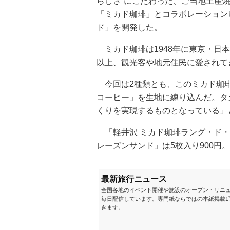
らしさ”にこだわった、ご当地土産
「ミカド珈琲」とコラボレーション
ド」を開発した。
ミカド珈琲は1948年に東京・日本
以上、観光客や地元住民に愛されて
今回は2種類とも、このミカド珈琲
コーヒー」を生地に練り込んだ。タ
くりを実現するものとなっている」
「軽井沢 ミカド珈琲ラング・ド・シ
レーズンサンド」は5枚入り900
最新旅行ニュース
全国各地のイベント開催や施設のオープン・リニ
毎日配信しています。専門紙ならではの本紙掲載1
きます。