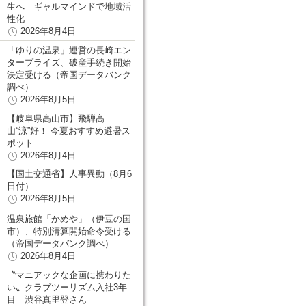
生へ ギャルマインドで地域活
性化
2026年8月4日
「ゆりの温泉」運営の長崎エン
タープライズ、破産手続き開始
決定受ける（帝国データバンク
調べ）
2026年8月5日
【岐阜県高山市】飛騨高
山“涼”好！ 今夏おすすめ避暑ス
ポット
2026年8月4日
【国土交通省】人事異動（8月6
日付）
2026年8月5日
温泉旅館「かめや」（伊豆の国
市）、特別清算開始命令受ける
（帝国データバンク調べ）
2026年8月4日
〝マニアックな企画に携わりた
い〟クラブツーリズム入社3年
目 渋谷真里登さん