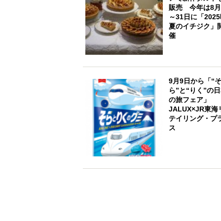
販売 今年は8月
～31日に「202
夏のイチジク」
催
9月9日から「“
ら”と“りく”の
の旅フェア」
JALUX×JR東海
テイリング・プ
ス