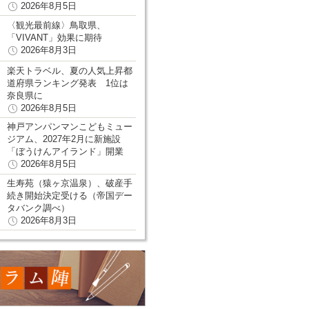
2026年8月5日
〈観光最前線〉鳥取県、
「VIVANT」効果に期待
2026年8月3日
楽天トラベル、夏の人気上昇都
道府県ランキング発表 1位は
奈良県に
2026年8月5日
神戸アンパンマンこどもミュー
ジアム、2027年2月に新施設
「ぼうけんアイランド」開業
2026年8月5日
生寿苑（猿ヶ京温泉）、破産手
続き開始決定受ける（帝国デー
タバンク調べ）
2026年8月3日