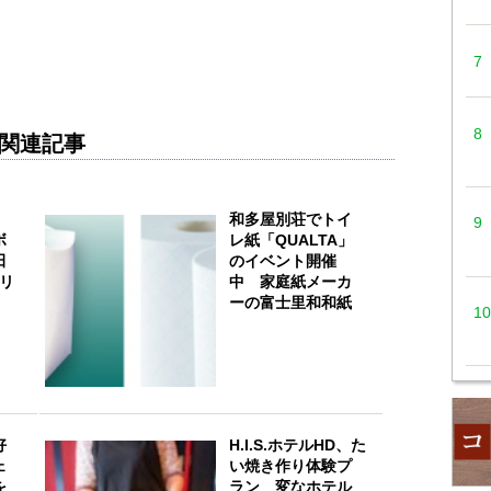
関連記事
和多屋別荘でトイ
ボ
レ紙「QUALTA」
田
のイベント開催
ブリ
中 家庭紙メーカ
ーの富士里和和紙
好
H.I.S.ホテルHD、た
ェ
い焼き作り体験プ
を
ラン 変なホテル