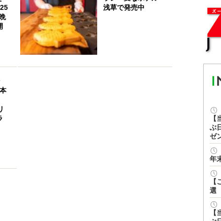
25
浅草で発売中
5晩
開
そ
日本
リ
ラ
【
ぶ
ゼ
年
【
選
【