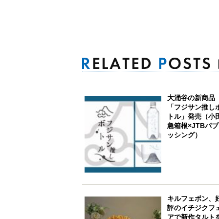
大涌谷の新商品
「フジサン推し
トル」発売（小
急箱根×JTBパ
ッシング）
キルフェボン、
評のイチジクフ
アで新作タルト