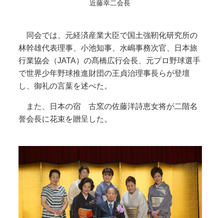
近藤幸二会長
同会では、元経済産業大臣で国土強靭化研究所の
林幹雄代表理事、小池知事、水嶋事務次官、日本旅
行業協会（JATA）の髙橋広行会長、元プロ野球選手
で世界少年野球推進財団の王貞治理事長らが登壇
し、御礼の言葉を述べた。
また、日本の宿 古窯の佐藤洋詩恵女将が二階名
誉会長に花束を贈呈した。