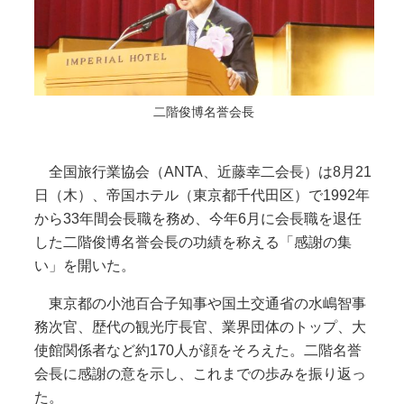
二階俊博名誉会長
全国旅行業協会（ANTA、近藤幸二会長）は8月21
日（木）、帝国ホテル（東京都千代田区）で1992年
から33年間会長職を務め、今年6月に会長職を退任
した二階俊博名誉会長の功績を称える「感謝の集
い」を開いた。
東京都の小池百合子知事や国土交通省の水嶋智事
務次官、歴代の観光庁長官、業界団体のトップ、大
使館関係者など約170人が顔をそろえた。二階名誉
会長に感謝の意を示し、これまでの歩みを振り返っ
た。