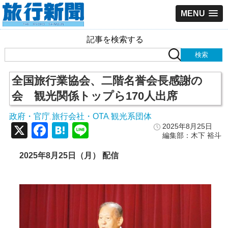
MENU
記事を検索する
全国旅行業協会、二階名誉会長感謝の
会 観光関係トップら170人出席
政府・官庁
旅行会社・OTA
観光系団体
,
,
X
Facebook
Hatena
Line
2025年8月25日
編集部：木下 裕斗
2025年8月25日（月） 配信