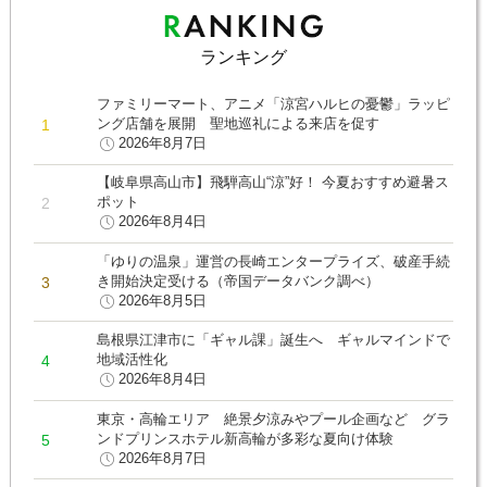
ランキング
ファミリーマート、アニメ「涼宮ハルヒの憂鬱」ラッピ
ング店舗を展開 聖地巡礼による来店を促す
2026年8月7日
【岐阜県高山市】飛騨高山“涼”好！ 今夏おすすめ避暑ス
ポット
2026年8月4日
「ゆりの温泉」運営の長崎エンタープライズ、破産手続
き開始決定受ける（帝国データバンク調べ）
2026年8月5日
島根県江津市に「ギャル課」誕生へ ギャルマインドで
地域活性化
2026年8月4日
東京・高輪エリア 絶景夕涼みやプール企画など グラ
ンドプリンスホテル新高輪が多彩な夏向け体験
2026年8月7日