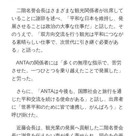
二階名誉会長はさまざまな観光関係者が出席して
いることに謝辞を述べ、「平和な日本を維持し、発
展させることは政治の大事な仕事だ」と話した。そ
のうえで、「双方向交流を行う観光は平和につなが
る素晴らしい仕事で、次世代に引き継ぐ必要があ
る」と語った。
ANTAの関係者には「多くの無理な指示で、苦労
させた。一つひとつを乗り越えたことで発展した」
と労った。
さらに、「ANTAは今後も、国際社会と旅行を通
じた平和交流を続ける使命がある」と話し、出席者
に「世界平和のために皆で連携し、がんばろう」と
呼び掛けた。
近藤会長は、観光業の発展へ貢献した二階名誉会
長に謝意を伝えたい声が多く寄せられ、同会を企画