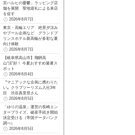
宮ハルヒの憂鬱」ラッピング店
舗を展開 聖地巡礼による来店
を促す
2026年8月7日
東京・高輪エリア 絶景夕涼み
やプール企画など グランドプ
リンスホテル新高輪が多彩な夏
向け体験
2026年8月7日
【岐阜県高山市】飛騨高
山“涼”好！ 今夏おすすめ避暑ス
ポット
2026年8月4日
〝マニアックな企画に携わりた
い〟クラブツーリズム入社3年
目 渋谷真里登さん
2026年8月5日
「ゆりの温泉」運営の長崎エン
タープライズ、破産手続き開始
決定受ける（帝国データバンク
調べ）
2026年8月5日