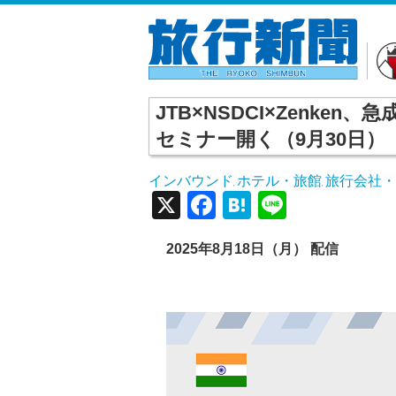
JTB×NSDCI×Zenke
セミナー開く（9月30日）
インバウンド
ホテル・旅館
旅行会社・
,
,
X
Facebook
Hatena
Line
2025
年8
月18
日（月） 配信