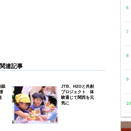
関連記事
泊販
JTB、H2Oと共創
標
プロジェクト 体
超
験通じて関西を元
気に