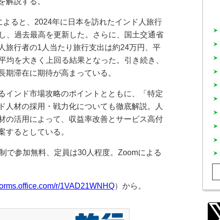
を解説する。
よると、2024年に日本を訪れたインド人旅行
記録し、過去最高を更新した。さらに、国土交通省
人旅行者の1人当たり旅行支出は約24万円、平
カ国平均を大きく上回る結果となった。引き続き、
長期滞在に期待が高まっている。
るインド市場攻略のポイントとともに、「特定
ド人材の採用・戦力化についても徹底解説。人
材の活用によって、収益率改善とサービス高付
案するとしている。
で参加無料、定員は30人程度。Zoomによる
//forms.office.com/r/1VAD21WNHQ
）から。