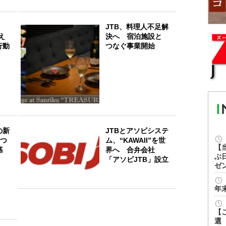
、
JTB、料理人不足解
え
決へ 宿泊施設と
行動
つなぐ事業開始
の新
JTBとアソビシステ
3つ
ム、“KAWAII”を世
【
基
界へ 合弁会社
ぶ
「アソビJTB」設立
ゼ
年
【
選