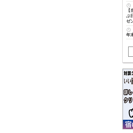
【
ぶ
ゼ
年