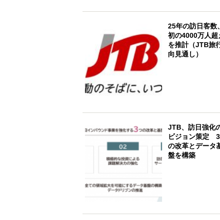
25年の訪日客数
初の4000万人超
を推計（JTB旅
向見通し）
JTB、訪日強化
ビジョン策定 
の改革とデータ
盤を構築