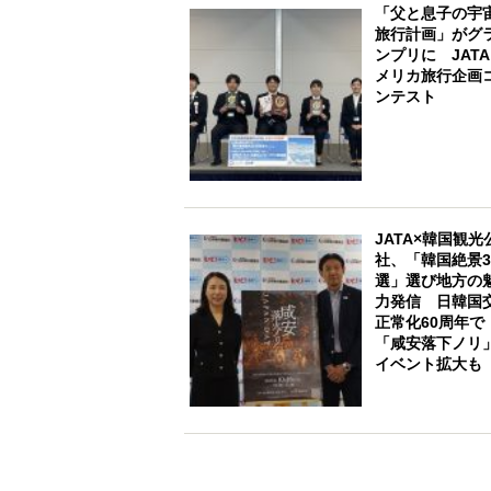
「父と息子の宇
旅行計画」がグ
ンプリに JAT
メリカ旅行企画
ンテスト
JATA×韓国観光
社、「韓国絶景3
選」選び地方の
力発信 日韓国
正常化60周年で
「咸安落下ノリ
イベント拡大も