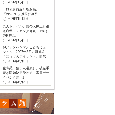
2026年8月5日
〈観光最前線〉鳥取県、
「VIVANT」効果に期待
2026年8月3日
楽天トラベル、夏の人気上昇都
道府県ランキング発表 1位は
奈良県に
2026年8月5日
神戸アンパンマンこどもミュー
ジアム、2027年2月に新施設
「ぼうけんアイランド」開業
2026年8月5日
生寿苑（猿ヶ京温泉）、破産手
続き開始決定受ける（帝国デー
タバンク調べ）
2026年8月3日