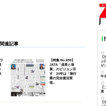
関連記事
【
ーラ
【特集 No.659】
ぶ
長
JATA「成長と発
ゼ
ォ
展」のビジョン示
吹
す 24年は「旅行
年
業の完全復活実
現」
【
選
【