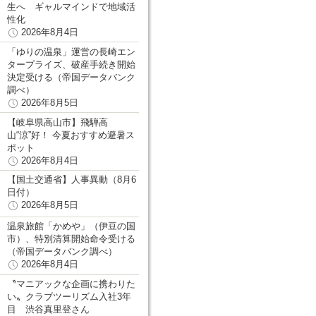
生へ ギャルマインドで地域活
性化
2026年8月4日
「ゆりの温泉」運営の長崎エン
タープライズ、破産手続き開始
決定受ける（帝国データバンク
調べ）
2026年8月5日
【岐阜県高山市】飛騨高
山“涼”好！ 今夏おすすめ避暑ス
ポット
2026年8月4日
【国土交通省】人事異動（8月6
日付）
2026年8月5日
温泉旅館「かめや」（伊豆の国
市）、特別清算開始命令受ける
（帝国データバンク調べ）
2026年8月4日
〝マニアックな企画に携わりた
い〟クラブツーリズム入社3年
目 渋谷真里登さん