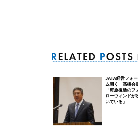
JATA経営フォ
ム開く 髙橋会
「海旅復活のフ
ローウィンドが
いている」