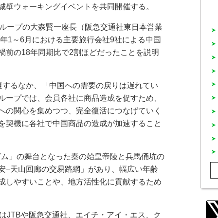
城壁ウォーキングイベントを共同開催する。
ループの大森賢一座長（阪急交通社東日本営業
5年1～6月における主要旅行会社9社による中国
禍前の18年同期比で2割ほどだったことを説明
復するなか、「中国への需要の戻りは遅れてい
ループでは、会員各社に商品造成を促すため、
への関心を集めつつ、完全復活につなげていく
を契機に各社で中国商品の造成が加速すること
ダム」の舞台となった秦の始皇帝陵と兵馬俑坑の
安−天山回廊の交易路網」があり、幅広い年齢
成しやすいことや、地方活性化に貢献するため
はJTBや阪急交通社、エイチ・アイ・エス、ク