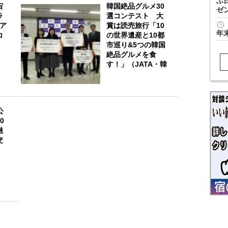
ぶ
宙
韓国絶品グルメ30
ゼ
ラ
選コンテスト 大
Aア
賞は読売旅行「10
年
コ
の世界遺産と10都
市巡り&5つの韓国
絶品グルメを食
す！」（JATA・韓
国観光公社）
公
0
魅
交
」