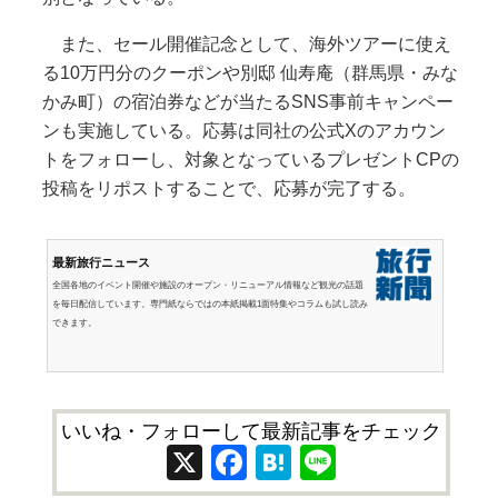
また、セール開催記念として、海外ツアーに使え
る10万円分のクーポンや別邸 仙寿庵（群馬県・みな
かみ町）の宿泊券などが当たるSNS事前キャンペー
ンも実施している。応募は同社の公式Xのアカウン
トをフォローし、対象となっているプレゼントCPの
投稿をリポストすることで、応募が完了する。
最新旅行ニュース
全国各地のイベント開催や施設のオープン・リニューアル情報など観光の話題
を毎日配信しています。専門紙ならではの本紙掲載1面特集やコラムも試し読み
できます。
いいね・フォローして最新記事をチェック
X
Facebook
Hatena
Line