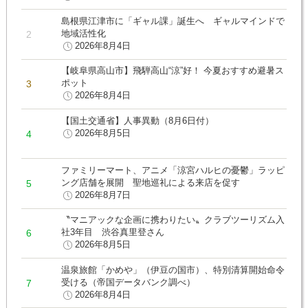
島根県江津市に「ギャル課」誕生へ ギャルマインドで
地域活性化
2026年8月4日
【岐阜県高山市】飛騨高山“涼”好！ 今夏おすすめ避暑ス
ポット
2026年8月4日
【国土交通省】人事異動（8月6日付）
2026年8月5日
ファミリーマート、アニメ「涼宮ハルヒの憂鬱」ラッピ
ング店舗を展開 聖地巡礼による来店を促す
2026年8月7日
〝マニアックな企画に携わりたい〟クラブツーリズム入
社3年目 渋谷真里登さん
2026年8月5日
温泉旅館「かめや」（伊豆の国市）、特別清算開始命令
受ける（帝国データバンク調べ）
2026年8月4日