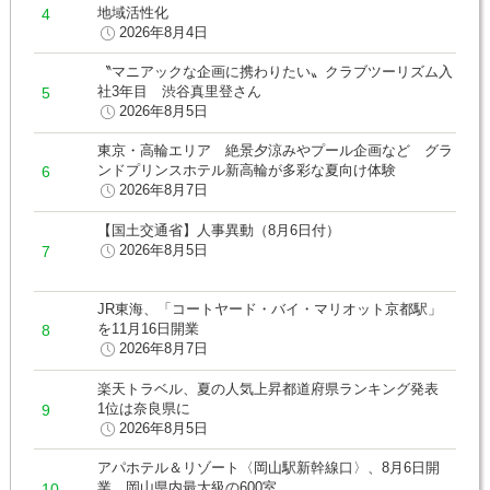
地域活性化
2026年8月4日
〝マニアックな企画に携わりたい〟クラブツーリズム入
社3年目 渋谷真里登さん
2026年8月5日
東京・高輪エリア 絶景夕涼みやプール企画など グラ
ンドプリンスホテル新高輪が多彩な夏向け体験
2026年8月7日
【国土交通省】人事異動（8月6日付）
2026年8月5日
JR東海、「コートヤード・バイ・マリオット京都駅」
を11月16日開業
2026年8月7日
楽天トラベル、夏の人気上昇都道府県ランキング発表
1位は奈良県に
2026年8月5日
アパホテル＆リゾート〈岡山駅新幹線口〉、8月6日開
業 岡山県内最大級の600室