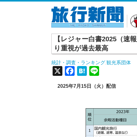
【レジャー白書2025（速
り重視が過去最高
統計・調査・ランキング
観光系団体
,
X
Facebook
Hatena
Line
2025
年7
月15
日（火）配信