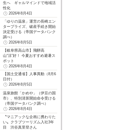
生へ ギャルマインドで地域活
性化
2026年8月4日
「ゆりの温泉」運営の長崎エン
タープライズ、破産手続き開始
決定受ける（帝国データバンク
調べ）
2026年8月5日
【岐阜県高山市】飛騨高
山“涼”好！ 今夏おすすめ避暑ス
ポット
2026年8月4日
【国土交通省】人事異動（8月6
日付）
2026年8月5日
温泉旅館「かめや」（伊豆の国
市）、特別清算開始命令受ける
（帝国データバンク調べ）
2026年8月4日
〝マニアックな企画に携わりた
い〟クラブツーリズム入社3年
目 渋谷真里登さん