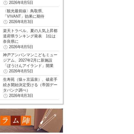
2026年8月5日
〈観光最前線〉鳥取県、
「VIVANT」効果に期待
2026年8月3日
楽天トラベル、夏の人気上昇都
道府県ランキング発表 1位は
奈良県に
2026年8月5日
神戸アンパンマンこどもミュー
ジアム、2027年2月に新施設
「ぼうけんアイランド」開業
2026年8月5日
生寿苑（猿ヶ京温泉）、破産手
続き開始決定受ける（帝国デー
タバンク調べ）
2026年8月3日