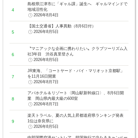
島根県江津市に「ギャル課」誕生へ ギャルマインドで
地域活性化
2026年8月4日
【国土交通省】人事異動（8月6日付）
2026年8月5日
〝マニアックな企画に携わりたい〟クラブツーリズム入
社3年目 渋谷真里登さん
2026年8月5日
JR東海、「コートヤード・バイ・マリオット京都駅」
を11月16日開業
2026年8月7日
アパホテル＆リゾート〈岡山駅新幹線口〉、8月6日開
業 岡山県内最大級の600室
2026年8月7日
楽天トラベル、夏の人気上昇都道府県ランキング発表
1位は奈良県に
2026年8月5日
中部国際空港セントレア、韓国旅行で当たるキャンペー