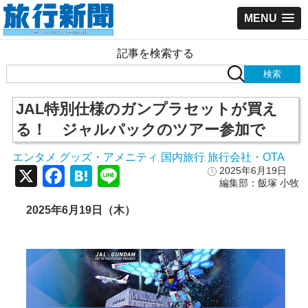
MENU
記事を検索する
JAL特別仕様のガンプラセットが買え
る！ ジャルパックのツアー参加で
エンタメ
グッズ・アメニティ
国内旅行
旅行会社・OTA
,
,
,
X
Facebook
Hatena
Line
2025年6月19日
編集部：飯塚 小牧
2025年6月19日（木）