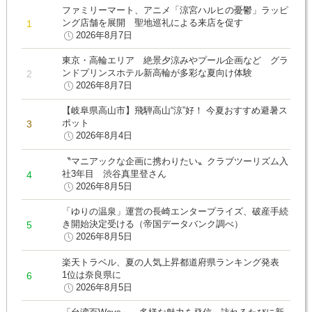
ファミリーマート、アニメ「涼宮ハルヒの憂鬱」ラッピ
ング店舗を展開 聖地巡礼による来店を促す
2026年8月7日
東京・高輪エリア 絶景夕涼みやプール企画など グラ
ンドプリンスホテル新高輪が多彩な夏向け体験
2026年8月7日
【岐阜県高山市】飛騨高山“涼”好！ 今夏おすすめ避暑ス
ポット
2026年8月4日
〝マニアックな企画に携わりたい〟クラブツーリズム入
社3年目 渋谷真里登さん
2026年8月5日
「ゆりの温泉」運営の長崎エンタープライズ、破産手続
き開始決定受ける（帝国データバンク調べ）
2026年8月5日
楽天トラベル、夏の人気上昇都道府県ランキング発表
1位は奈良県に
2026年8月5日