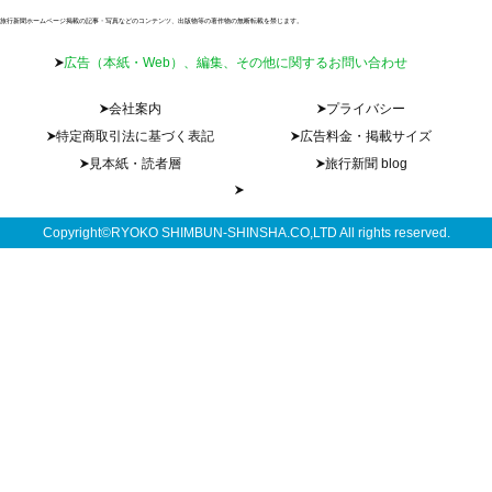
旅行新聞ホームページ掲載の記事・写真などのコンテンツ、出版物等の著作物の無断転載を禁じます。
広告（本紙・Web）、編集、その他に関するお問い合わせ
会社案内
プライバシー
特定商取引法に基づく表記
広告料金・掲載サイズ
見本紙・読者層
旅行新聞 blog
Copyright©RYOKO SHIMBUN-SHINSHA.CO,LTD All rights reserved.