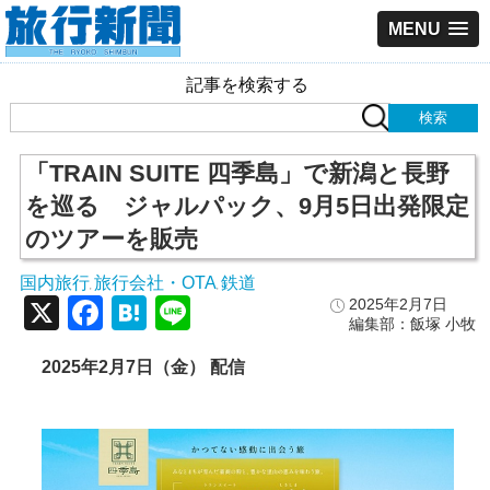
MENU
記事を検索する
「TRAIN SUITE 四季島」で新潟と長野
を巡る ジャルパック、9月5日出発限定
のツアーを販売
国内旅行
旅行会社・OTA
鉄道
,
,
X
Facebook
Hatena
Line
2025年2月7日
編集部：飯塚 小牧
2025年2月7日（金） 配信