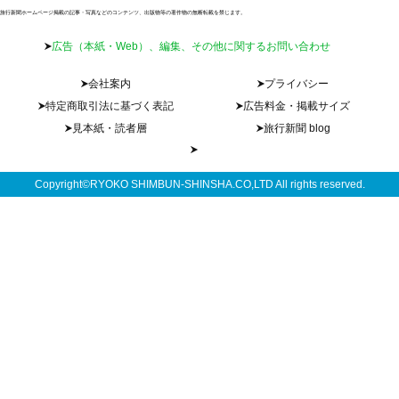
旅行新聞ホームページ掲載の記事・写真などのコンテンツ、出版物等の著作物の無断転載を禁じます。
広告（本紙・Web）、編集、その他に関するお問い合わせ
会社案内
プライバシー
特定商取引法に基づく表記
広告料金・掲載サイズ
見本紙・読者層
旅行新聞 blog
Copyright©RYOKO SHIMBUN-SHINSHA.CO,LTD All rights reserved.