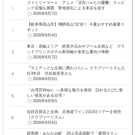
ファミリーマート、アニメ「涼宮ハルヒの憂鬱」ラッピ
ング店舗を展開 聖地巡礼による来店を促す
2026年8月7日
【岐阜県高山市】飛騨高山“涼”好！ 今夏おすすめ避暑ス
ポット
2026年8月4日
東京・高輪エリア 絶景夕涼みやプール企画など グラ
ンドプリンスホテル新高輪が多彩な夏向け体験
2026年8月7日
〝マニアックな企画に携わりたい〟クラブツーリズム入
社3年目 渋谷真里登さん
2026年8月5日
「台湾百Ways」―多様な魅力を発信 訪れるたびに新
しい発見がある台湾！
2026年8月8日
近鉄百貨店と企画、北海道ワイン2泊3日ツアーを発売
（クラブツーリズム）
2026年8月4日
群馬県・みなかみ町 JR上毛高原駅で「夜間タクシ