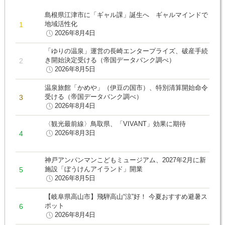
島根県江津市に「ギャル課」誕生へ ギャルマインドで
地域活性化
2026年8月4日
「ゆりの温泉」運営の長崎エンタープライズ、破産手続
き開始決定受ける（帝国データバンク調べ）
2026年8月5日
温泉旅館「かめや」（伊豆の国市）、特別清算開始命令
受ける（帝国データバンク調べ）
2026年8月4日
〈観光最前線〉鳥取県、「VIVANT」効果に期待
2026年8月3日
神戸アンパンマンこどもミュージアム、2027年2月に新
施設「ぼうけんアイランド」開業
2026年8月5日
【岐阜県高山市】飛騨高山“涼”好！ 今夏おすすめ避暑ス
ポット
2026年8月4日