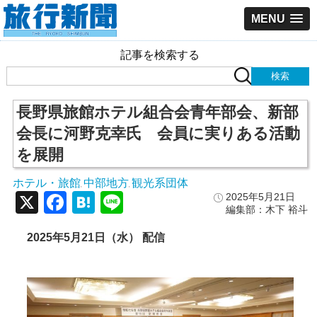
MENU
記事を検索する
長野県旅館ホテル組合会青年部会、新部
会長に河野克幸氏 会員に実りある活動
を展開
ホテル・旅館
中部地方
観光系団体
,
,
X
Facebook
Hatena
Line
2025年5月21日
編集部：木下 裕斗
2025年5月21日（水） 配信