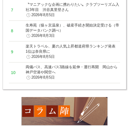
〝マニアックな企画に携わりたい〟クラブツーリズム入
社3年目 渋谷真里登さん
2026年8月5日
生寿苑（猿ヶ京温泉）、破産手続き開始決定受ける（帝
国データバンク調べ）
2026年8月3日
楽天トラベル、夏の人気上昇都道府県ランキング発表
1位は奈良県に
2026年8月5日
両備バス、高速バス3路線を延伸・運行再開 岡山から
神戸空港や関空へ
2026年8月5日