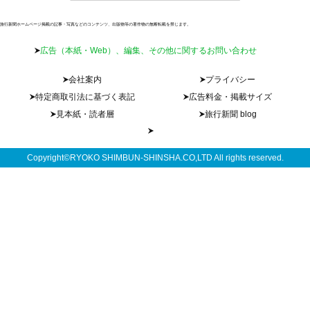
旅行新聞ホームページ掲載の記事・写真などのコンテンツ、出版物等の著作物の無断転載を禁じます。
広告（本紙・Web）、編集、その他に関するお問い合わせ
会社案内
プライバシー
特定商取引法に基づく表記
広告料金・掲載サイズ
見本紙・読者層
旅行新聞 blog
Copyright©RYOKO SHIMBUN-SHINSHA.CO,LTD All rights reserved.