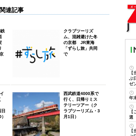
関連記事
都鉄
クラブツーリズ
西
ム、混雑避けた冬
実
の京都 JR東海
リ
「ずらし旅」共同
×京
で
【
ぶ
ゼ
イ
西武鉄道4000系で
年
く
行く、日帰りミス
テリーツアー（ク
西日
ラブツーリズム・3
【
O）
月1日）
選
【