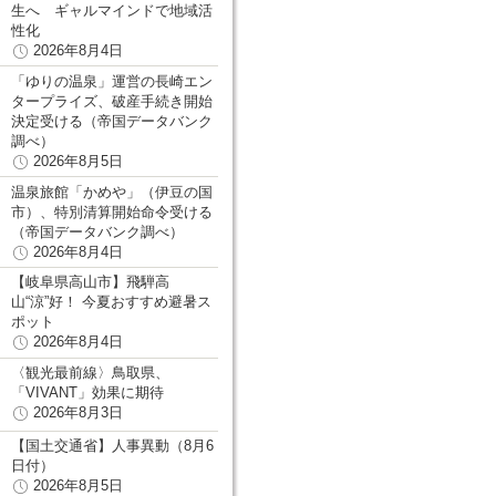
生へ ギャルマインドで地域活
性化
2026年8月4日
「ゆりの温泉」運営の長崎エン
タープライズ、破産手続き開始
決定受ける（帝国データバンク
調べ）
2026年8月5日
温泉旅館「かめや」（伊豆の国
市）、特別清算開始命令受ける
（帝国データバンク調べ）
2026年8月4日
【岐阜県高山市】飛騨高
山“涼”好！ 今夏おすすめ避暑ス
ポット
2026年8月4日
〈観光最前線〉鳥取県、
「VIVANT」効果に期待
2026年8月3日
【国土交通省】人事異動（8月6
日付）
2026年8月5日