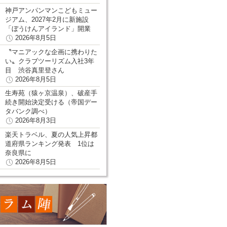
神戸アンパンマンこどもミュー
ジアム、2027年2月に新施設
「ぼうけんアイランド」開業
2026年8月5日
〝マニアックな企画に携わりた
い〟クラブツーリズム入社3年
目 渋谷真里登さん
2026年8月5日
生寿苑（猿ヶ京温泉）、破産手
続き開始決定受ける（帝国デー
タバンク調べ）
2026年8月3日
楽天トラベル、夏の人気上昇都
道府県ランキング発表 1位は
奈良県に
2026年8月5日