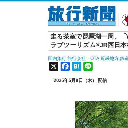
走る茶室で琵琶湖一周、「W
ラブツーリズム×JR西日本
国内旅行
旅行会社・OTA
近畿地方
鉄
,
,
,
X
Facebook
Hatena
Line
2025
年5
月8
日（木） 配信