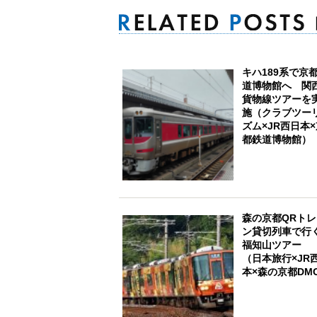
キハ189系で京
道博物館へ 関
貨物線ツアーを
施（クラブツー
ズム×JR西日本
都鉄道博物館）
森の京都QRトレ
ン貸切列車で行
福知山ツアー
（日本旅行×JR
本×森の京都DM