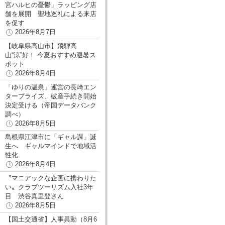
宮ハルヒの憂鬱」ラッピング店
舗を展開 聖地巡礼による来店
を促す
2026年8月7日
【岐阜県高山市】飛騨高
山“涼”好！ 今夏おすすめ避暑ス
ポット
2026年8月4日
「ゆりの温泉」運営の長崎エン
タープライズ、破産手続き開始
決定受ける（帝国データバンク
調べ）
2026年8月5日
島根県江津市に「ギャル課」誕
生へ ギャルマインドで地域活
性化
2026年8月4日
〝マニアックな企画に携わりた
い〟クラブツーリズム入社3年
目 渋谷真里登さん
2026年8月5日
【国土交通省】人事異動（8月6