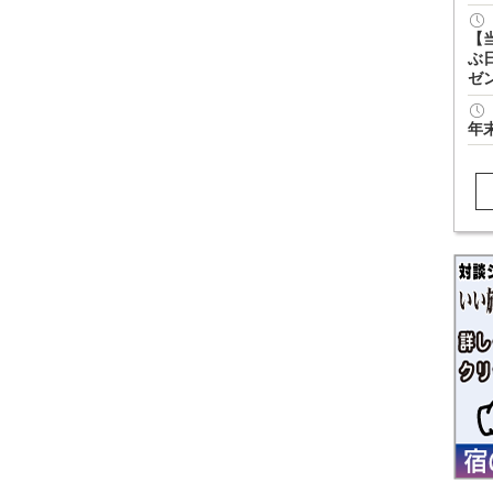
【
ぶ
ゼ
年