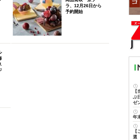
ラ、12月26日から
予約開始
ル
海
ス
ジ
【
ぶ
ゼ
年
【
選