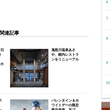
関連記事
7日
鬼怒川温泉あさ
さ
や、館内レストラ
ンをリニューアル
Iホ
ボ
バレンタイン＆ホ
ワイトデーの限定
ン
商品発表 京プ