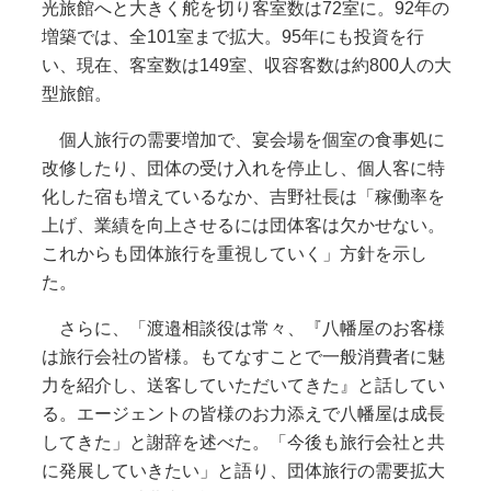
光旅館へと大きく舵を切り客室数は72室に。92年の
増築では、全101室まで拡大。95年にも投資を行
い、現在、客室数は149室、収容客数は約800人の大
型旅館。
個人旅行の需要増加で、宴会場を個室の食事処に
改修したり、団体の受け入れを停止し、個人客に特
化した宿も増えているなか、吉野社長は「稼働率を
上げ、業績を向上させるには団体客は欠かせない。
これからも団体旅行を重視していく」方針を示し
た。
さらに、「渡邉相談役は常々、『八幡屋のお客様
は旅行会社の皆様。もてなすことで一般消費者に魅
力を紹介し、送客していただいてきた』と話してい
る。エージェントの皆様のお力添えで八幡屋は成長
してきた」と謝辞を述べた。「今後も旅行会社と共
に発展していきたい」と語り、団体旅行の需要拡大