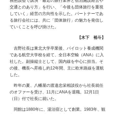
務懇談会で講演「最近の旅行業界と宿泊施設経営や
交通とのあり方」を行い、「今後も団体旅行を重視
していく」経営の方向性を示した。パートナーであ
る旅行会社には、共に「団体旅行」の魅力を発信し
ていくことを呼び掛けた。
【木下 裕斗】
吉野社長は東北大学卒業後、パイロット養成機関
である航空大学校を経て、全日本空輸（ANA）に入
社した。副操縦士として、国内線を中心に担当。そ
の後、機長へ昇格し約12年間、主に欧米路線を運航
した。
昨年の夏、八幡屋の渡邉忠栄相談役から社長就任
のオファーを受け、11月にANAを退職。12月1日
（日）付で社長に就いた。
同館は1880年に、湯治宿として創業。1983年、観