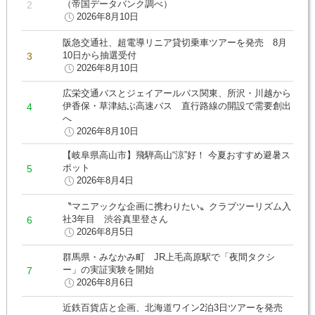
（帝国データバンク調べ）
2026年8月10日
阪急交通社、超電導リニア貸切乗車ツアーを発売 8月
10日から抽選受付
2026年8月10日
広栄交通バスとジェイアールバス関東、所沢・川越から
伊香保・草津結ぶ高速バス 直行路線の開設で需要創出
へ
2026年8月10日
【岐阜県高山市】飛騨高山“涼”好！ 今夏おすすめ避暑ス
ポット
2026年8月4日
〝マニアックな企画に携わりたい〟クラブツーリズム入
社3年目 渋谷真里登さん
2026年8月5日
群馬県・みなかみ町 JR上毛高原駅で「夜間タクシ
ー」の実証実験を開始
2026年8月6日
近鉄百貨店と企画、北海道ワイン2泊3日ツアーを発売