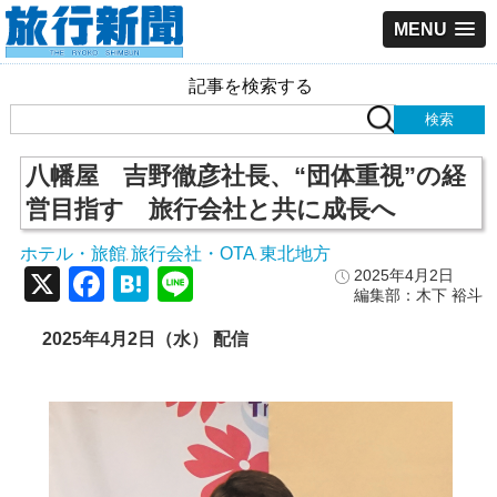
MENU
記事を検索する
八幡屋 吉野徹彦社長、“団体重視”の経
営目指す 旅行会社と共に成長へ
ホテル・旅館
旅行会社・OTA
東北地方
,
,
X
Facebook
Hatena
Line
2025年4月2日
編集部：木下 裕斗
2025年4月2日（水） 配信