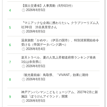
【国土交通省】人事異動（8月6日付）
2026年8月5日
〝マニアックな企画に携わりたい〟クラブツーリズム入
社3年目 渋谷真里登さん
2026年8月5日
温泉旅館「かめや」（伊豆の国市）、特別清算開始命令
受ける（帝国データバンク調べ）
2026年8月4日
楽天トラベル、夏の人気上昇都道府県ランキング発表
1位は奈良県に
2026年8月5日
〈観光最前線〉鳥取県、「VIVANT」効果に期待
2026年8月3日
神戸アンパンマンこどもミュージアム、2027年2月に新
施設「ぼうけんアイランド」開業
2026年8月5日