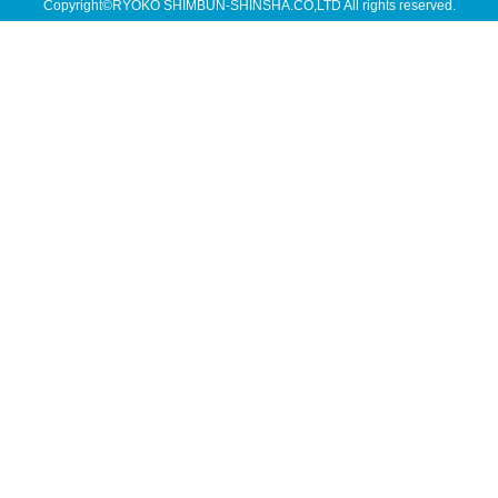
Copyright©RYOKO SHIMBUN-SHINSHA.CO,LTD All rights reserved.