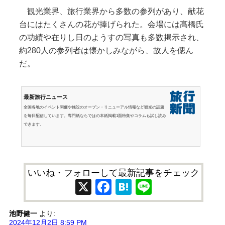
観光業界、旅行業界から多数の参列があり、献花
台にはたくさんの花が捧げられた。会場には髙橋氏
の功績や在りし日のようすの写真も多数掲示され、
約280人の参列者は懐かしみながら、故人を偲ん
だ。
最新旅行ニュース
全国各地のイベント開催や施設のオープン・リニューアル情報など観光の話題
を毎日配信しています。専門紙ならではの本紙掲載1面特集やコラムも試し読み
できます。
いいね・フォローして最新記事をチェック
X
Facebook
Hatena
Line
池野健一
より:
2024年12月2日 8:59 PM