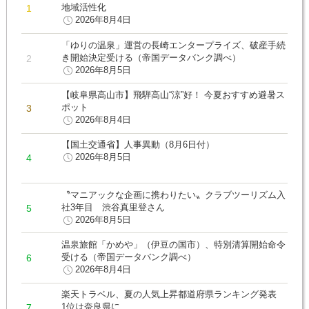
地域活性化
2026年8月4日
「ゆりの温泉」運営の長崎エンタープライズ、破産手続
き開始決定受ける（帝国データバンク調べ）
2026年8月5日
【岐阜県高山市】飛騨高山“涼”好！ 今夏おすすめ避暑ス
ポット
2026年8月4日
【国土交通省】人事異動（8月6日付）
2026年8月5日
〝マニアックな企画に携わりたい〟クラブツーリズム入
社3年目 渋谷真里登さん
2026年8月5日
温泉旅館「かめや」（伊豆の国市）、特別清算開始命令
受ける（帝国データバンク調べ）
2026年8月4日
楽天トラベル、夏の人気上昇都道府県ランキング発表
1位は奈良県に