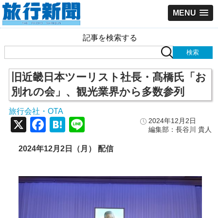
MENU
記事を検索する
旧近畿日本ツーリスト社長・髙橋氏「お
別れの会」、観光業界から多数参列
旅行会社・OTA
X
Facebook
Hatena
Line
2024年12月2日
編集部：長谷川 貴人
2024
年12
月2
日（月） 配信