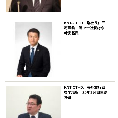
KNT-CTHD、副社長に三
宅専務 近ツー社長は永
﨑安基氏
KNT-CTHD、海外旅行回
復で増収 25年3月期連結
決算