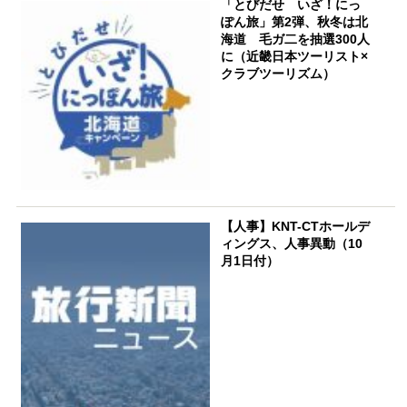
「とびだせ いざ！にっ
ぽん旅」第2弾、秋冬は北
海道 毛ガ二を抽選300人
に（近畿日本ツーリスト×
クラブツーリズム）
【人事】KNT-CTホールデ
ィングス、人事異動（10
月1日付）