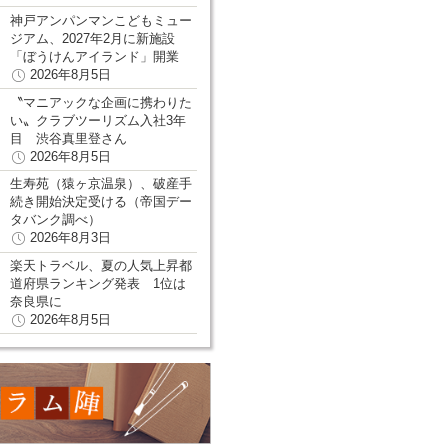
神戸アンパンマンこどもミュー
ジアム、2027年2月に新施設
「ぼうけんアイランド」開業
2026年8月5日
〝マニアックな企画に携わりた
い〟クラブツーリズム入社3年
目 渋谷真里登さん
2026年8月5日
生寿苑（猿ヶ京温泉）、破産手
続き開始決定受ける（帝国デー
タバンク調べ）
2026年8月3日
楽天トラベル、夏の人気上昇都
道府県ランキング発表 1位は
奈良県に
2026年8月5日