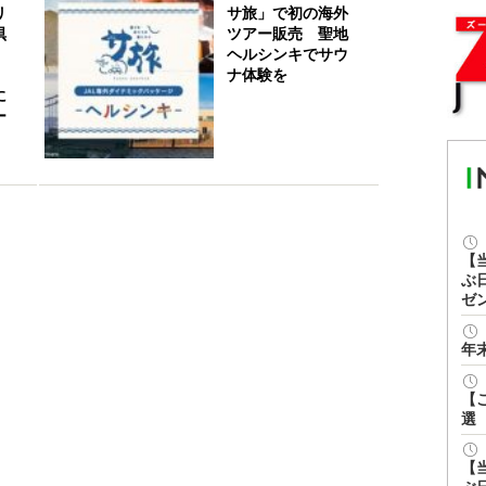
リ
サ旅」で初の海外
倶
ツアー販売 聖地
ヘルシンキでサウ
ナ体験を
に
ー
【
ぶ
ゼ
年
【
選
【