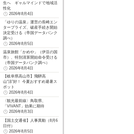
生へ ギャルマインドで地域活
性化
2026年8月4日
「ゆりの温泉」運営の長崎エン
タープライズ、破産手続き開始
決定受ける（帝国データバンク
調べ）
2026年8月5日
温泉旅館「かめや」（伊豆の国
市）、特別清算開始命令受ける
（帝国データバンク調べ）
2026年8月4日
【岐阜県高山市】飛騨高
山“涼”好！ 今夏おすすめ避暑ス
ポット
2026年8月4日
〈観光最前線〉鳥取県、
「VIVANT」効果に期待
2026年8月3日
【国土交通省】人事異動（8月6
日付）
2026年8月5日