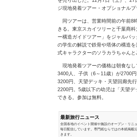
を売り出した。12月7日（土）、2
ジ現地発着ツアー・オプショナルプ
同ツアーは、営業時間前の午前8
きる。東京スカイツリーと千葉商科
ー構造ガイドツアー」をジャルパッ
の学生の解説で鉄骨や塔体の構造を
式キャラクターのソラカラちゃんと
現地発着ツアーの価格は朝食なしプラ
3400人、子供（6～11歳）が270
3200円、天望デッキ・天望回廊先行
2200円。5歳以下の幼児は「天望
できる。参加は無料。
最新旅行ニュース
全国各地のイベント開催や施設のオープン・リニ
毎日配信しています。専門紙ならではの本紙掲載1
きます。