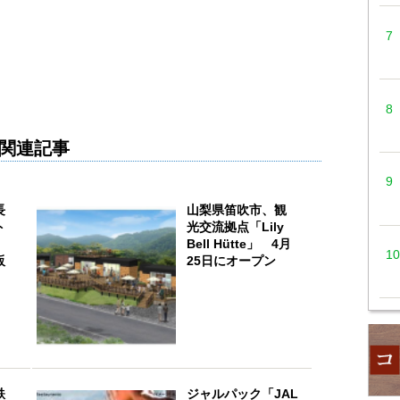
関連記事
長
山梨県笛吹市、観
ト
光交流拠点「Lily
Bell Hütte」 4月
販
25日にオープン
鉄
ジャルパック「JAL