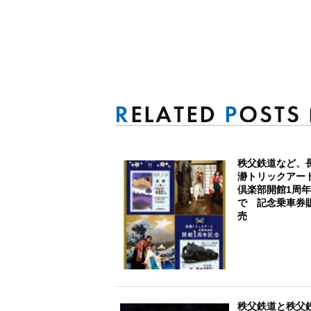
秩父鉄道など、
瀞トリックアー
倶楽部開館1周年
で 記念乗車券
売
秩父鉄道と秩父