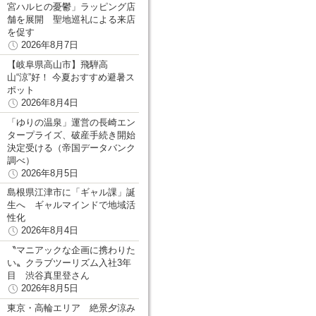
宮ハルヒの憂鬱」ラッピング店
舗を展開 聖地巡礼による来店
を促す
2026年8月7日
【岐阜県高山市】飛騨高
山“涼”好！ 今夏おすすめ避暑ス
ポット
2026年8月4日
「ゆりの温泉」運営の長崎エン
タープライズ、破産手続き開始
決定受ける（帝国データバンク
調べ）
2026年8月5日
島根県江津市に「ギャル課」誕
生へ ギャルマインドで地域活
性化
2026年8月4日
〝マニアックな企画に携わりた
い〟クラブツーリズム入社3年
目 渋谷真里登さん
2026年8月5日
東京・高輪エリア 絶景夕涼み