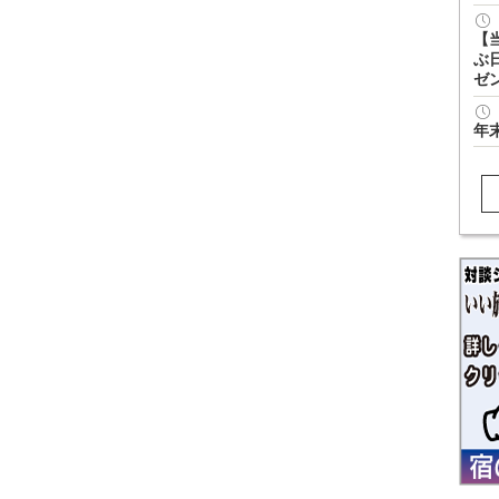
【
ぶ
ゼ
年