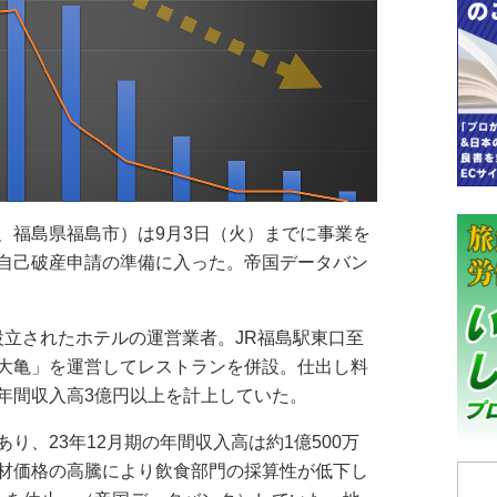
福島県福島市）は9月3日（火）までに事業を
自己破産申請の準備に入った。帝国データバン
。
に設立されたホテルの運営業者。JR福島駅東口至
大亀」を運営してレストランを併設。仕出し料
年間収入高3億円以上を計上していた。
、23年12月期の年間収入高は約1億500万
材価格の高騰により飲食部門の採算性が低下し