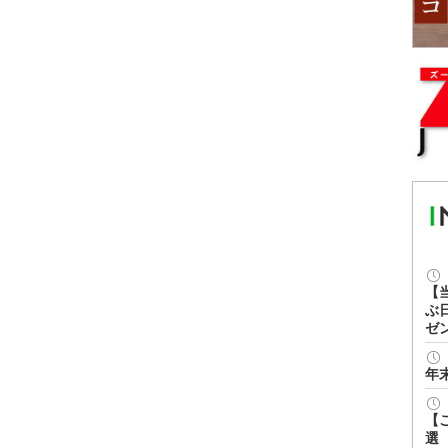
【
ぶ
ゼ
年
【
選