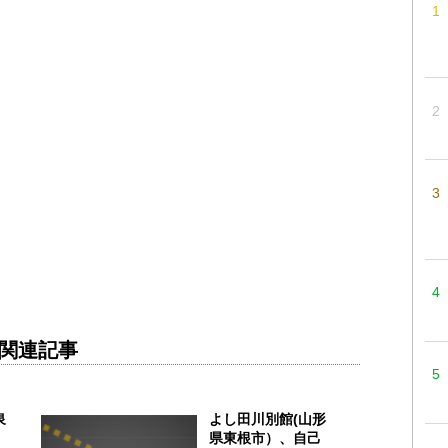
関連記事
泉
よし田川別館(山形
」
県東根市）、自己