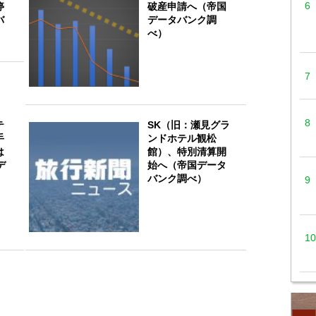
停
破産申請へ（帝国
バ
データバンク調
べ）
テ
SK（旧：瀬見グラ
手
ンドホテル観松
は
館）、特別清算開
デ
始へ（帝国データ
）
バンク調べ）