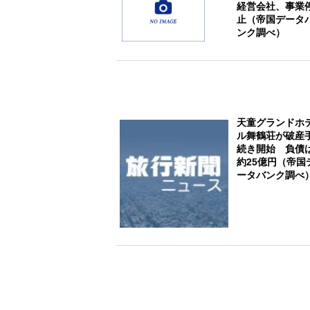
経営会社、事業
止（帝国データ
ンク調べ）
天童グランドホ
ル舞鶴荘が破産
続き開始 負債
約25億円（帝国
ータバンク調べ