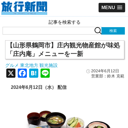
MENU
記事を検索する
【山形県鶴岡市】庄内観光物産館が味処
「庄内庵」メニューを一新
グルメ
東北地方
観光施設
,
,
X
Facebook
Hatena
Line
2024年6月12日
営業部：鈴木 克範
2024年6月12日（水） 配信