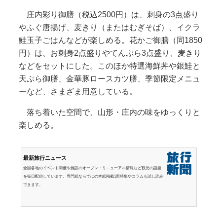
庄内彩り御膳（税込2500円）は、刺身の3点盛り
やふぐ唐揚げ、麦きり（またはむぎそば）、イクラ
鮭玉子ごはんなどが楽しめる。花かご御膳（同1850
円）は、お刺身2点盛りやてんぷら3点盛り、麦きり
などをセットにした。このほか特選海鮮丼や銀鮭と
天ぷら御膳、金華豚ロースカツ膳、季節限定メニュ
ーなど、さまざま用意している。
落ち着いた空間で、山形・庄内の味をゆっくりと
楽しめる。
最新旅行ニュース
全国各地のイベント開催や施設のオープン・リニューアル情報など観光の話題
を毎日配信しています。専門紙ならではの本紙掲載1面特集やコラムも試し読み
できます。